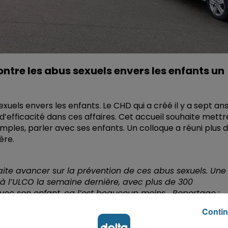
contre les abus sexuels envers les enfants un
xuels envers les enfants. Le CHD qui a créé il y a sept an
 d’efficacité dans ces affaires. Cet accueil souhaite mettr
mples, parler avec ses enfants. Un colloque a réuni plus 
ère.
aite avancer sur la prévention de ces abus sexuels. Une
u à l’ULCO la semaine dernière, avec plus de 300
 avec son enfant, ça l’est beaucoup moins... Reportage :
Contin