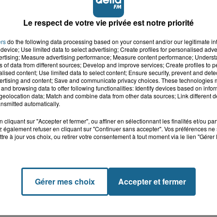
Le respect de votre vie privée est notre priorité
ers
do the following data processing based on your consent and/or our legitimate int
device; Use limited data to select advertising; Create profiles for personalised adver
vertising; Measure advertising performance; Measure content performance; Unders
ns of data from different sources; Develop and improve services; Create profiles to 
alised content; Use limited data to select content; Ensure security, prevent and detect
ertising and content; Save and communicate privacy choices. These technologies
and browsing data to offer following functionalities: Identify devices based on infor
eolocation data; Match and combine data from other data sources; Link different de
nsmitted automatically.
cliquant sur "Accepter et fermer", ou affiner en sélectionnant les finalités et/ou pa
 également refuser en cliquant sur "Continuer sans accepter". Vos préférences ne 
tre à jour vos choix, ou retirer votre consentement à tout moment via le lien "Gérer 
Gérer mes choix
Accepter et fermer