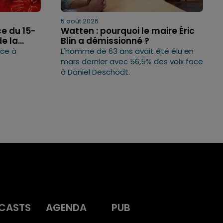
5 août 2026
ce du 15-
Watten : pourquoi le maire Éric
 la...
Blin a démissionné ?
ice à
L'homme de 63 ans avait été élu en
mars dernier avec 56,5% des voix face
à Daniel Deschodt.
CASTS
AGENDA
PUB