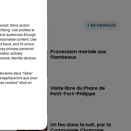
erest: Store and/or
+ DE CADEAUX
tising; Use profiles to
tand audiences through
personalise content; Use
 fraud, and fix errors;
 may process personal
Procession mariale aux
mation actively
flambeaux
vices; Identify devices
rtenaires dans "Gérer
s'appliqueront que pour
les cookies" situé en
Visite libre du Phare de
Petit-Fort-Philippe
Un feu dans la nuit, par la
Compagnie Chamane