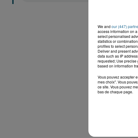
We and
our (447) partn
access information on a 
select personalised ad
statistics or combinatio
profiles to select person
Deliver and present adv
data such as IP address 
requested; Use precise g
based on information tra
Vous pouvez accepter en 
mes choix". Vous pouvez
ce site. Vous pouvez met
bas de chaque page.