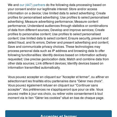
We and
our (447) partners
do the following data processing based on
your consent and/or our legitimate interest: Store and/or access
information on a device; Use limited data to select advertising; Create
profiles for personalised advertising; Use profiles to select personalised
advertising; Measure advertising performance; Measure content
performance; Understand audiences through statistics or combinations
of data from different sources; Develop and improve services; Create
Grand jeu de l'été : les cabines de plages
profiles to personalise content; Use profiles to select personalised
content; Use limited data to select content; Ensure security, prevent and
Gagnez vos entrées pour Dennlys
detect fraud, and fix errors; Deliver and present advertising and content;
Save and communicate privacy choices. These technologies may
Parc
process personal data such as IP address and browsing data to offer
following functionalities: Identify devices based on information actively
requested; Use precise geolocation data; Match and combine data from
other data sources; Link different devices; Identify devices based on
information transmitted automatically.
Gagnez vos entrées pour le parc
Vous pouvez accepter en cliquant sur "Accepter et fermer", ou affiner en
Bagatelle
sélectionnant les finalités et/ou partenaires dans "Gérer mes choix".
Vous pouvez également refuser en cliquant sur "Continuer sans
accepter". Vos préférences ne s'appliqueront que pour ce site. Vous
pouvez mettre à jour vos choix, ou retirer votre consentement à tout
moment via le lien "Gérer les cookies" situé en bas de chaque page.
Gagnez vos entrées pour Plopsaland
Accepter et fermer