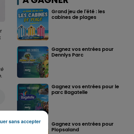
A GAGNER
Grand jeu de l'été : les
cabines de plages
r
x
Gagnez vos entrées pour
Dennlys Parc
ré
.
Gagnez vos entrées pour le
parc Bagatelle
uer sans accepter
Gagnez vos entrées pour
Plopsaland