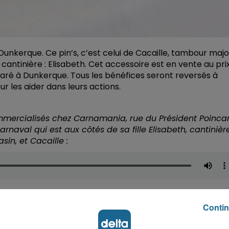
Dunkerque. Ce pin’s, c’est celui de Cacaille, tambour majo
 cantinière : Elisabeth. Cet accessoire est en vente au pri
aré à Dunkerque. Tous les bénéfices seront reversés à
 les aider dans leurs actions.
ommercialisés chez Carnamania, rue du Président Poinca
naval qui est aux côtés de sa fille Elisabeth, cantinière
in, et Cacaille :
Contin