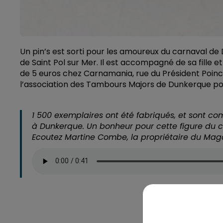
Un pin’s est sorti pour les amoureux du carnaval de 
de Saint Pol sur Mer. Il est accompagné de sa fille et
de 5 euros chez Carnamania, rue du Président Poinc
l’association des Tambours Majors de Dunkerque pour
1 500 exemplaires ont été fabriqués, et sont c
à Dunkerque. Un bonheur pour cette figure du car
Ecoutez Martine Combe, la propriétaire du Magas