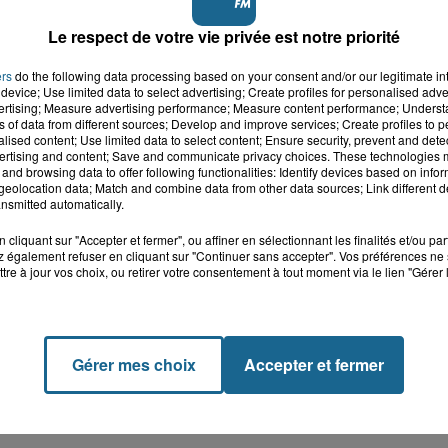
Le respect de votre vie privée est notre priorité
ers
do the following data processing based on your consent and/or our legitimate int
device; Use limited data to select advertising; Create profiles for personalised adver
vertising; Measure advertising performance; Measure content performance; Unders
ns of data from different sources; Develop and improve services; Create profiles to 
alised content; Use limited data to select content; Ensure security, prevent and detect
ertising and content; Save and communicate privacy choices. These technologies
and browsing data to offer following functionalities: Identify devices based on infor
eolocation data; Match and combine data from other data sources; Link different de
nsmitted automatically.
cliquant sur "Accepter et fermer", ou affiner en sélectionnant les finalités et/ou pa
 également refuser en cliquant sur "Continuer sans accepter". Vos préférences ne 
tre à jour vos choix, ou retirer votre consentement à tout moment via le lien "Gérer 
Gérer mes choix
Accepter et fermer