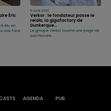
5 août 2026
ire Éric
Verkor : le fondateur passe le
relais, la gigafactory de
Dunkerque...
té élu en
Le groupe Verkor tourne une page de
s voix face
son histoire.
CASTS
AGENDA
PUB