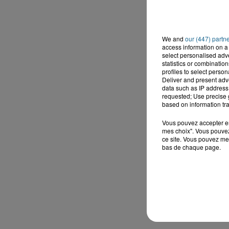
We and
our (447) partn
access information on a 
select personalised ad
statistics or combinatio
profiles to select person
Deliver and present adv
data such as IP address 
requested; Use precise g
based on information tra
Vous pouvez accepter en 
mes choix". Vous pouvez
ce site. Vous pouvez met
bas de chaque page.