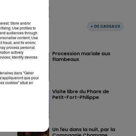
erest: Store and/or
+ DE CADEAUX
tising; Use profiles to
tand audiences through
personalise content; Use
 fraud, and fix errors;
 may process personal
mation actively
Procession mariale aux
vices; Identify devices
flambeaux
rtenaires dans "Gérer
s'appliqueront que pour
les cookies" situé en
Visite libre du Phare de
Petit-Fort-Philippe
Un feu dans la nuit, par la
Compagnie Chamane