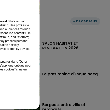
+ DE CADEAUX
erest: Store and/or
tising; Use profiles to
tand audiences through
personalise content; Use
 fraud, and fix errors;
 may process personal
SALON HABITAT ET
mation actively
RÉNOVATION 2026
vices; Identify devices
rtenaires dans "Gérer
s'appliqueront que pour
les cookies" situé en
Le patrimoine d'Esquelbecq
Bergues, entre ville et
remparts