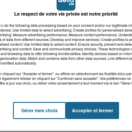
Le respect de votre vie privée est notre priorité
ers
do the following data processing based on your consent and/or our legitimate int
device; Use limited data to select advertising; Create profiles for personalised adver
vertising; Measure advertising performance; Measure content performance; Unders
ns of data from different sources; Develop and improve services; Create profiles to 
alised content; Use limited data to select content; Ensure security, prevent and detect
ertising and content; Save and communicate privacy choices. These technologies
and browsing data to offer following functionalities: Identify devices based on infor
eolocation data; Match and combine data from other data sources; Link different de
nsmitted automatically.
cliquant sur "Accepter et fermer", ou affiner en sélectionnant les finalités et/ou pa
 également refuser en cliquant sur "Continuer sans accepter". Vos préférences ne 
tre à jour vos choix, ou retirer votre consentement à tout moment via le lien "Gérer 
Gérer mes choix
Accepter et fermer