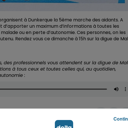
organisent à Dunkerque la 5ème marche des aidants. A
’agit d’apporter un maximum d’informations à toutes les
e malade ou en perte d’autonomie. Ces personnes, on les
outenu. Rendez vous ce dimanche à 15h sur la digue de Mal
s, des professionnels vous attendent sur la digue de Mal
ons à tous ceux et toutes celles qui, au quotidien,
autonomie :
Contin