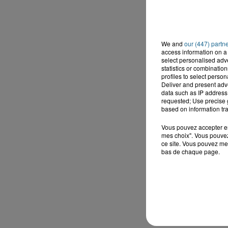
We and
our (447) partn
access information on a 
select personalised ad
statistics or combinatio
profiles to select person
Deliver and present adv
data such as IP address 
requested; Use precise g
based on information tra
Vous pouvez accepter en 
mes choix". Vous pouvez
ce site. Vous pouvez met
bas de chaque page.