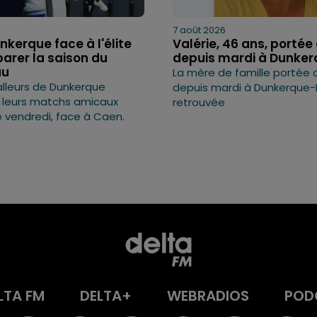
7 août 2026
nkerque face à l'élite
Valérie, 46 ans, portée
arer la saison du
depuis mardi à Dunkerq
au
La mère de famille portée 
lleurs de Dunkerque
depuis mardi à Dunkerque-
 leurs matchs amicaux
retrouvée
e vendredi, face à Caen.
LTA FM
DELTA+
WEBRADIOS
POD