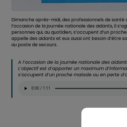
Dimanche après-midi, des professionnels de santé 
l’occasion de la journée nationale des aidants, il s
personnes qui, au quotidien, s’occupent d’un proch
appelle des aidants et eux aussi ont besoin d’être s
au poste de secours.
A l’occasion de la journée nationale des aidant
L’objectif est d’apporter un maximum d’informati
s’occupent d’un proche malade ou en perte d’