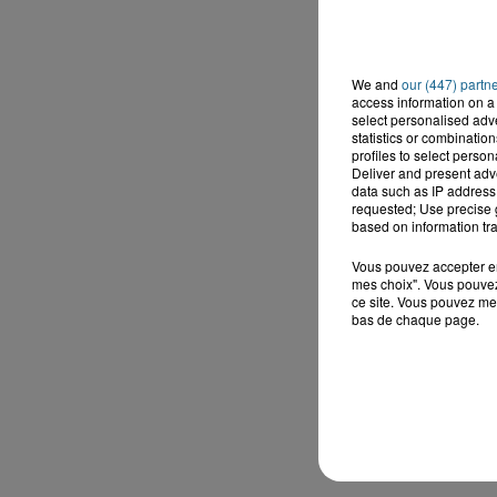
We and
our (447) partn
access information on a 
select personalised ad
statistics or combinatio
profiles to select person
Deliver and present adv
data such as IP address 
requested; Use precise g
based on information tra
Vous pouvez accepter en 
mes choix". Vous pouvez
ce site. Vous pouvez met
bas de chaque page.