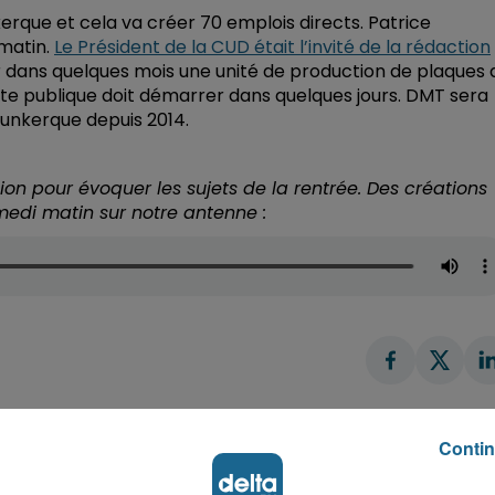
erque et cela va créer 70 emplois directs. Patrice
 matin.
Le Président de la CUD était l’invité de la rédaction
r dans quelques mois une unité de production de plaques 
ête publique doit démarrer dans quelques jours. DMT sera
 Dunkerque depuis 2014.
tion pour évoquer les sujets de la rentrée. Des créations
amedi matin sur notre antenne :
Contin