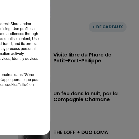
erest: Store and/or
+ DE CADEAUX
tising; Use profiles to
tand audiences through
personalise content; Use
 fraud, and fix errors;
 may process personal
mation actively
Visite libre du Phare de
vices; Identify devices
Petit-Fort-Philippe
rtenaires dans "Gérer
s'appliqueront que pour
les cookies" situé en
Un feu dans la nuit, par la
Compagnie Chamane
THE LOFF + DUO LOMA