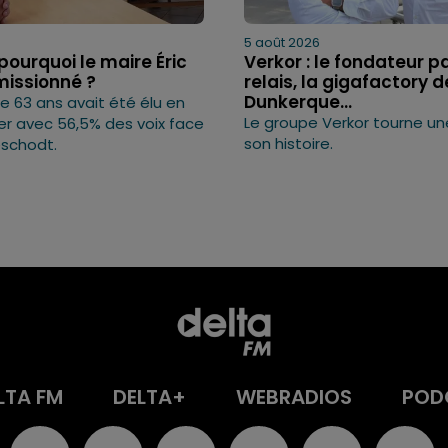
5 août 2026
pourquoi le maire Éric
Verkor : le fondateur p
missionné ?
relais, la gigafactory d
Dunkerque...
 63 ans avait été élu en
Le groupe Verkor tourne u
er avec 56,5% des voix face
son histoire.
eschodt.
LTA FM
DELTA+
WEBRADIOS
POD