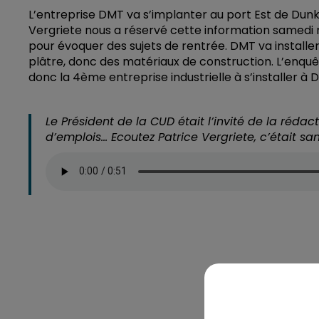
L’entreprise DMT va s’implanter au port Est de Dunk
Vergriete nous a réservé cette information samedi
pour évoquer des sujets de rentrée. DMT va installe
plâtre, donc des matériaux de construction. L’enqu
donc la 4ème entreprise industrielle à s’installer à
Le Président de la CUD était l’invité de la rédac
d’emplois… Ecoutez Patrice Vergriete, c’était s