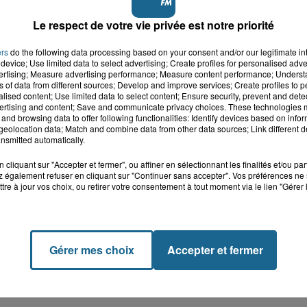
Le respect de votre vie privée est notre priorité
ers
do the following data processing based on your consent and/or our legitimate int
device; Use limited data to select advertising; Create profiles for personalised adver
vertising; Measure advertising performance; Measure content performance; Unders
ns of data from different sources; Develop and improve services; Create profiles to 
alised content; Use limited data to select content; Ensure security, prevent and detect
ertising and content; Save and communicate privacy choices. These technologies
and browsing data to offer following functionalities: Identify devices based on infor
eolocation data; Match and combine data from other data sources; Link different de
nsmitted automatically.
cliquant sur "Accepter et fermer", ou affiner en sélectionnant les finalités et/ou pa
 également refuser en cliquant sur "Continuer sans accepter". Vos préférences ne 
tre à jour vos choix, ou retirer votre consentement à tout moment via le lien "Gérer 
Gérer mes choix
Accepter et fermer