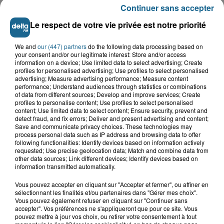
Continuer sans accepter
A GAGNER
Le respect de votre vie privée est notre priorité
We and
our (447) partners
do the following data processing based on
your consent and/or our legitimate interest: Store and/or access
information on a device; Use limited data to select advertising; Create
profiles for personalised advertising; Use profiles to select personalised
advertising; Measure advertising performance; Measure content
performance; Understand audiences through statistics or combinations
of data from different sources; Develop and improve services; Create
profiles to personalise content; Use profiles to select personalised
content; Use limited data to select content; Ensure security, prevent and
detect fraud, and fix errors; Deliver and present advertising and content;
Save and communicate privacy choices. These technologies may
process personal data such as IP address and browsing data to offer
following functionalities: Identify devices based on information actively
Grand jeu de l'été : les cabines de plages
requested; Use precise geolocation data; Match and combine data from
other data sources; Link different devices; Identify devices based on
Gagnez vos entrées pour Dennlys
information transmitted automatically.
Parc
Vous pouvez accepter en cliquant sur "Accepter et fermer", ou affiner en
sélectionnant les finalités et/ou partenaires dans "Gérer mes choix".
Vous pouvez également refuser en cliquant sur "Continuer sans
accepter". Vos préférences ne s'appliqueront que pour ce site. Vous
pouvez mettre à jour vos choix, ou retirer votre consentement à tout