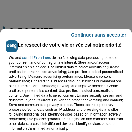
A GAGNER
Continuer sans accepter
Le respect de votre vie privée est notre priorité
We and
our (447) partners
do the following data processing based on
your consent and/or our legitimate interest: Store and/or access
information on a device; Use limited data to select advertising; Create
profiles for personalised advertising; Use profiles to select personalised
advertising; Measure advertising performance; Measure content
performance; Understand audiences through statistics or combinations
of data from different sources; Develop and improve services; Create
profiles to personalise content; Use profiles to select personalised
content; Use limited data to select content; Ensure security, prevent and
detect fraud, and fix errors; Deliver and present advertising and content;
Save and communicate privacy choices. These technologies may
process personal data such as IP address and browsing data to offer
Grand jeu de l'été : les cabines de plages
following functionalities: Identify devices based on information actively
requested; Use precise geolocation data; Match and combine data from
Gagnez vos entrées pour Dennlys
other data sources; Link different devices; Identify devices based on
Parc
information transmitted automatically.