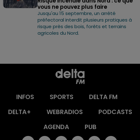
Risque incendie dans Nord : ce que
vous ne pouvez plus faire
Jusqu'au 15 septembre, un arrêté
préfectoral interdit plusieurs pratiques à
risque près des bois, forêts et terrains
agricoles du Nord.
INFOS
SPORTS
DELTA FM
DELTA+
WEBRADIOS
PODCASTS
AGENDA
PUB