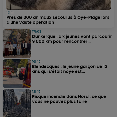
17h11
Près de 300 animaux secourus à Oye-Plage lors
d'une vaste opération
17h03
Dunkerque : dix jeunes vont parcourir
9 000 km pour rencontrer...
16h19
Blendecques : le jeune garçon de 12
ans qui s'était noyé est...
13h15
Risque incendie dans Nord : ce que
vous ne pouvez plus faire