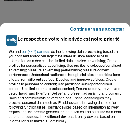
Continuer sans accepter
A GAGNER
Le respect de votre vie privée est notre priorité
We and
our (447) partners
do the following data processing based on
your consent and/or our legitimate interest: Store and/or access
information on a device; Use limited data to select advertising; Create
profiles for personalised advertising; Use profiles to select personalised
advertising; Measure advertising performance; Measure content
performance; Understand audiences through statistics or combinations
of data from different sources; Develop and improve services; Create
profiles to personalise content; Use profiles to select personalised
content; Use limited data to select content; Ensure security, prevent and
detect fraud, and fix errors; Deliver and present advertising and content;
Save and communicate privacy choices. These technologies may
process personal data such as IP address and browsing data to offer
following functionalities: Identify devices based on information actively
Grand jeu de l'été : les cabines de plages
requested; Use precise geolocation data; Match and combine data from
other data sources; Link different devices; Identify devices based on
information transmitted automatically.
Gagnez vos entrées pour Dennlys
Parc