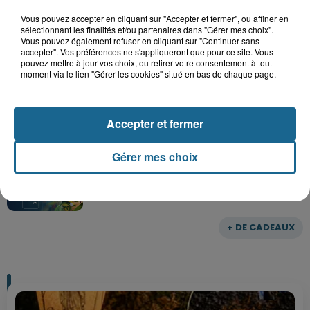
Vous pouvez accepter en cliquant sur "Accepter et fermer", ou affiner en
sélectionnant les finalités et/ou partenaires dans "Gérer mes choix".
Vous pouvez également refuser en cliquant sur "Continuer sans
accepter". Vos préférences ne s'appliqueront que pour ce site. Vous
Gagnez vos entrées pour le parc
pouvez mettre à jour vos choix, ou retirer votre consentement à tout
Bagatelle
moment via le lien "Gérer les cookies" situé en bas de chaque page.
Accepter et fermer
Gagnez vos entrées pour Plopsaland
Gérer mes choix
+ DE CADEAUX