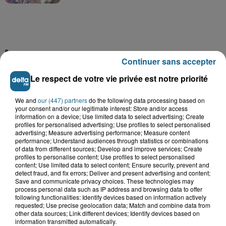
A GAGNER
Continuer sans accepter
Le respect de votre vie privée est notre priorité
We and
our (447) partners
do the following data processing based on
your consent and/or our legitimate interest: Store and/or access
information on a device; Use limited data to select advertising; Create
profiles for personalised advertising; Use profiles to select personalised
advertising; Measure advertising performance; Measure content
performance; Understand audiences through statistics or combinations
of data from different sources; Develop and improve services; Create
profiles to personalise content; Use profiles to select personalised
content; Use limited data to select content; Ensure security, prevent and
detect fraud, and fix errors; Deliver and present advertising and content;
Save and communicate privacy choices. These technologies may
process personal data such as IP address and browsing data to offer
Grand jeu de l'été : les cabines de plages
following functionalities: Identify devices based on information actively
requested; Use precise geolocation data; Match and combine data from
Gagnez vos entrées pour Dennlys
other data sources; Link different devices; Identify devices based on
Parc
information transmitted automatically.