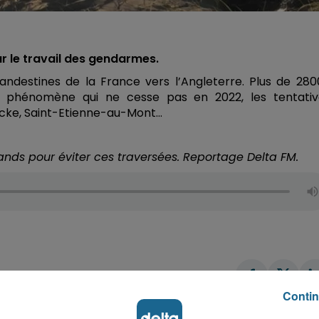
sur le travail des gendarmes.
ndestines de la France vers l’Angleterre. Plus de 280
n phénomène qui ne cesse pas en 2022, les tentativ
oucke, Saint-Etienne-au-Mont…
ands pour éviter ces traversées. Reportage Delta FM.
Contin