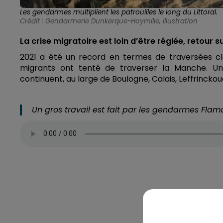
Les gendarmes multiplient les patrouilles le long du Littoral.
Crédit :
Gendarmerie Dunkerque-Hoymille, illustration
La crise migratoire est loin d’être réglée, retour 
2021 a été un record en termes de traversées cla
migrants ont tenté de traverser la Manche. U
continuent, au large de Boulogne, Calais, Leffrinck
Un gros travail est fait par les gendarmes Flam