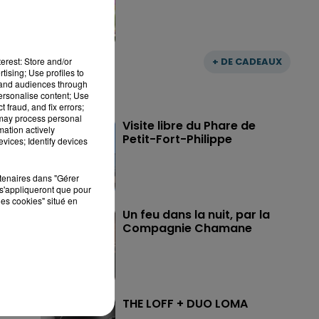
erest: Store and/or
+ DE CADEAUX
tising; Use profiles to
tand audiences through
personalise content; Use
 fraud, and fix errors;
 may process personal
Visite libre du Phare de
mation actively
Petit-Fort-Philippe
vices; Identify devices
rtenaires dans "Gérer
s'appliqueront que pour
les cookies" situé en
Un feu dans la nuit, par la
Compagnie Chamane
THE LOFF + DUO LOMA