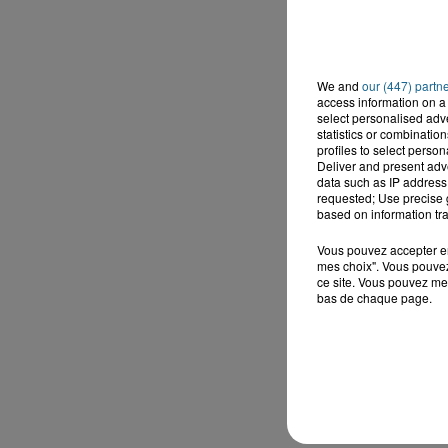
We and
our (447) partn
access information on a 
select personalised ad
statistics or combinatio
profiles to select person
Deliver and present adv
data such as IP address 
requested; Use precise g
based on information tra
Vous pouvez accepter en 
mes choix". Vous pouvez
ce site. Vous pouvez met
bas de chaque page.