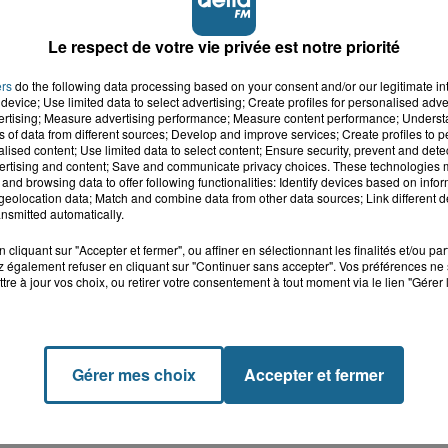
Le respect de votre vie privée est notre priorité
ers
do the following data processing based on your consent and/or our legitimate int
device; Use limited data to select advertising; Create profiles for personalised adver
vertising; Measure advertising performance; Measure content performance; Unders
ns of data from different sources; Develop and improve services; Create profiles to 
alised content; Use limited data to select content; Ensure security, prevent and detect
ertising and content; Save and communicate privacy choices. These technologies
and browsing data to offer following functionalities: Identify devices based on infor
eolocation data; Match and combine data from other data sources; Link different de
nsmitted automatically.
cliquant sur "Accepter et fermer", ou affiner en sélectionnant les finalités et/ou pa
 également refuser en cliquant sur "Continuer sans accepter". Vos préférences ne 
tre à jour vos choix, ou retirer votre consentement à tout moment via le lien "Gérer 
Gérer mes choix
Accepter et fermer