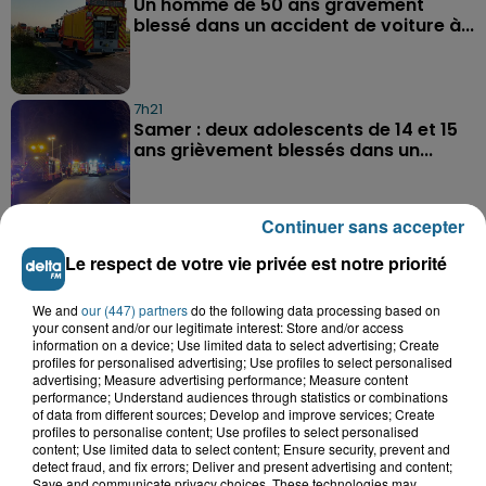
Un homme de 50 ans gravement
blessé dans un accident de voiture à...
7h21
Samer : deux adolescents de 14 et 15
ans grièvement blessés dans un...
Continuer sans accepter
Le respect de votre vie privée est notre priorité
We and
our (447) partners
do the following data processing based on
A GAGNER
your consent and/or our legitimate interest: Store and/or access
information on a device; Use limited data to select advertising; Create
profiles for personalised advertising; Use profiles to select personalised
advertising; Measure advertising performance; Measure content
performance; Understand audiences through statistics or combinations
of data from different sources; Develop and improve services; Create
profiles to personalise content; Use profiles to select personalised
content; Use limited data to select content; Ensure security, prevent and
detect fraud, and fix errors; Deliver and present advertising and content;
Save and communicate privacy choices. These technologies may