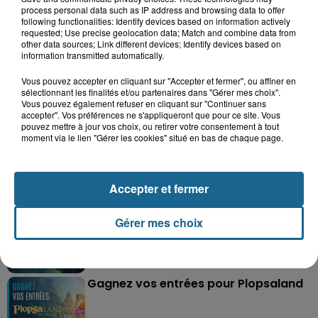
process personal data such as IP address and browsing data to offer
following functionalities: Identify devices based on information actively
requested; Use precise geolocation data; Match and combine data from
other data sources; Link different devices; Identify devices based on
information transmitted automatically.
Vous pouvez accepter en cliquant sur "Accepter et fermer", ou affiner en
sélectionnant les finalités et/ou partenaires dans "Gérer mes choix".
Grand jeu de l'été : les cabines de plages
Vous pouvez également refuser en cliquant sur "Continuer sans
accepter". Vos préférences ne s'appliqueront que pour ce site. Vous
Gagnez vos entrées pour Dennlys
pouvez mettre à jour vos choix, ou retirer votre consentement à tout
Parc
moment via le lien "Gérer les cookies" situé en bas de chaque page.
Accepter et fermer
Gagnez vos entrées pour le parc
Bagatelle
Gérer mes choix
Gagnez vos entrées pour Plopsaland