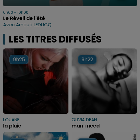
6h00 - 10h00
Le Réveil de l'été
Avec Arnaud LEDUCQ
LES TITRES DIFFUSÉS
9h25
9h25
9h22
9h22
LOUANE
OLIVIA DEAN
la pluie
man i need