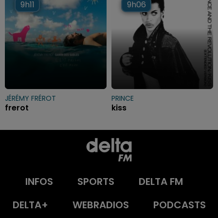
9h11
9h11
9h06
9h06
JÉRÉMY FRÉROT
PRINCE
frerot
kiss
INFOS
SPORTS
DELTA FM
DELTA+
WEBRADIOS
PODCASTS