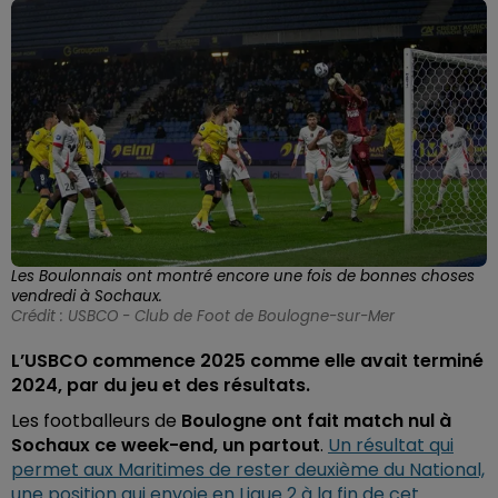
Les Boulonnais ont montré encore une fois de bonnes choses
vendredi à Sochaux.
Crédit :
USBCO - Club de Foot de Boulogne-sur-Mer
L’USBCO commence 2025 comme elle avait terminé
2024, par du jeu et des résultats.
Les footballeurs de
Boulogne ont
fait match nul à
Sochaux ce week-end, un partout
.
Un résultat qui
permet aux Maritimes de rester deuxième du National,
une position qui envoie en Ligue 2 à la fin de cet