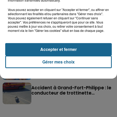
information transmitted automatically.
Vous pouvez accepter en cliquant sur "Accepter et fermer", ou affiner en
sélectionnant les finalités et/ou partenaires dans "Gérer mes choix".
Vous pouvez également refuser en cliquant sur "Continuer sans
Saint-Omer : un enfant gravement brûlé
accepter". Vos préférences ne s'appliqueront que pour ce site. Vous
après l'explosion d'un jouet...
pouvez mettre à jour vos choix, ou retirer votre consentement à tout
moment via le lien "Gérer les cookies" situé en bas de chaque page.
Hazebrouck : victime d'un accident,
Lucas s'en est allé brutalement...
Accepter et fermer
Gérer mes choix
Disparition inquiétante à Cappelle-
la-Grande : Michael, 41 ans...
Accident à Grand-Fort-Philippe : le
conducteur de trottinette...