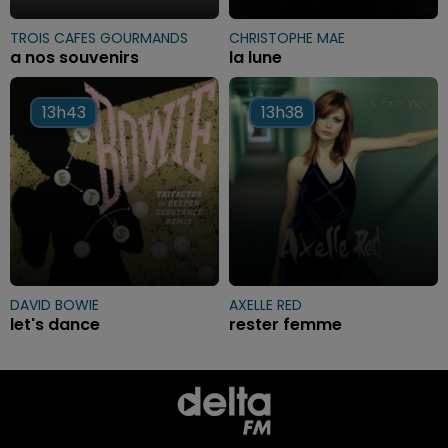
TROIS CAFES GOURMANDS
CHRISTOPHE MAE
a nos souvenirs
la lune
13h43
13h43
13h38
13h38
DAVID BOWIE
AXELLE RED
let's dance
rester femme