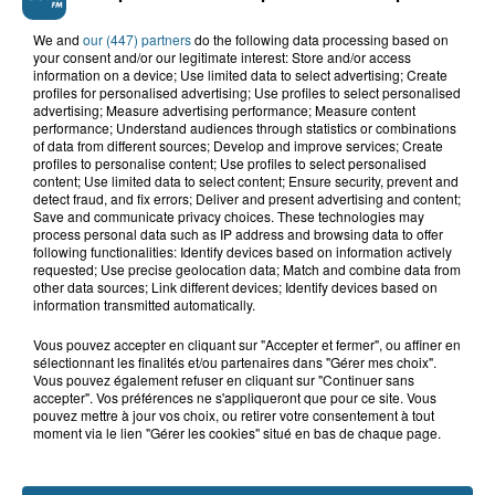
We and
our (447) partners
do the following data processing based on
your consent and/or our legitimate interest: Store and/or access
information on a device; Use limited data to select advertising; Create
profiles for personalised advertising; Use profiles to select personalised
advertising; Measure advertising performance; Measure content
performance; Understand audiences through statistics or combinations
of data from different sources; Develop and improve services; Create
profiles to personalise content; Use profiles to select personalised
content; Use limited data to select content; Ensure security, prevent and
Saint-Omer : un enfant gravement brûlé
detect fraud, and fix errors; Deliver and present advertising and content;
après l'explosion d'un jouet...
Save and communicate privacy choices. These technologies may
process personal data such as IP address and browsing data to offer
following functionalities: Identify devices based on information actively
Hazebrouck : victime d'un accident,
requested; Use precise geolocation data; Match and combine data from
other data sources; Link different devices; Identify devices based on
Lucas s'en est allé brutalement...
information transmitted automatically.
Vous pouvez accepter en cliquant sur "Accepter et fermer", ou affiner en
sélectionnant les finalités et/ou partenaires dans "Gérer mes choix".
Disparition inquiétante à Cappelle-
Vous pouvez également refuser en cliquant sur "Continuer sans
la-Grande : Michael, 41 ans...
accepter". Vos préférences ne s'appliqueront que pour ce site. Vous
pouvez mettre à jour vos choix, ou retirer votre consentement à tout
moment via le lien "Gérer les cookies" situé en bas de chaque page.
Accident à Grand-Fort-Philippe : le