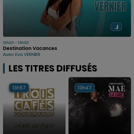
10h00 - 14h00
Destination Vacances
Avec Eva VERNIER
LES TITRES DIFFUSÉS
13h57
13h57
13h47
13h47