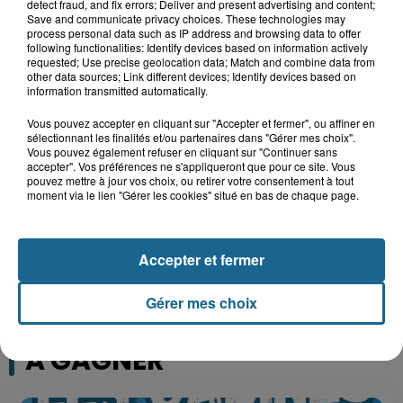
detect fraud, and fix errors; Deliver and present advertising and content;
Save and communicate privacy choices. These technologies may
process personal data such as IP address and browsing data to offer
following functionalities: Identify devices based on information actively
requested; Use precise geolocation data; Match and combine data from
11h19
other data sources; Link different devices; Identify devices based on
Valérie, 46 ans, portée disparue
information transmitted automatically.
depuis mardi à Dunkerque, sa...
Vous pouvez accepter en cliquant sur "Accepter et fermer", ou affiner en
sélectionnant les finalités et/ou partenaires dans "Gérer mes choix".
Vous pouvez également refuser en cliquant sur "Continuer sans
accepter". Vos préférences ne s'appliqueront que pour ce site. Vous
10h57
pouvez mettre à jour vos choix, ou retirer votre consentement à tout
Foot : on ne veut pas parler de
moment via le lien "Gérer les cookies" situé en bas de chaque page.
maintien à Dunkerque
Accepter et fermer
Gérer mes choix
A GAGNER