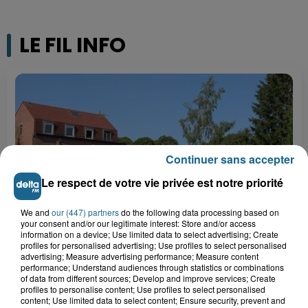
LE FIL INFO
Continuer sans accepter
Le respect de votre vie privée est notre priorité
We and
our (447) partners
do the following data processing based on
your consent and/or our legitimate interest: Store and/or access
12h45
information on a device; Use limited data to select advertising; Create
Mont Noir dans les Flandres : un lieu d’accueil
profiles for personalised advertising; Use profiles to select personalised
reprend vie pour...
advertising; Measure advertising performance; Measure content
performance; Understand audiences through statistics or combinations
of data from different sources; Develop and improve services; Create
12h41
profiles to personalise content; Use profiles to select personalised
Wimereux : le centre de voile fait le
content; Use limited data to select content; Ensure security, prevent and
plein de nouveaux marins