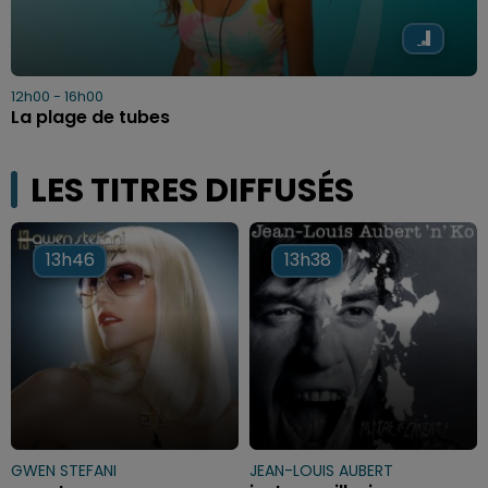
12h00 - 16h00
La plage de tubes
LES TITRES DIFFUSÉS
13h46
13h46
13h38
13h38
GWEN STEFANI
JEAN-LOUIS AUBERT