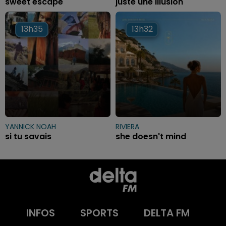
sweet escape
juste une illusion
13h35
13h35
13h32
13h32
YANNICK NOAH
RIVIERA
si tu savais
she doesn't mind
INFOS
SPORTS
DELTA FM