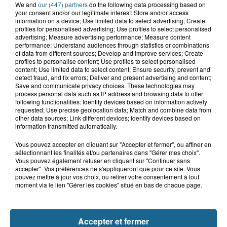
We and
our (447) partners
do the following data processing based on
your consent and/or our legitimate interest: Store and/or access
information on a device; Use limited data to select advertising; Create
profiles for personalised advertising; Use profiles to select personalised
advertising; Measure advertising performance; Measure content
performance; Understand audiences through statistics or combinations
of data from different sources; Develop and improve services; Create
Saint-Omer : un enfant gravement brûlé
profiles to personalise content; Use profiles to select personalised
content; Use limited data to select content; Ensure security, prevent and
après l'explosion d'un jouet...
detect fraud, and fix errors; Deliver and present advertising and content;
Save and communicate privacy choices. These technologies may
process personal data such as IP address and browsing data to offer
Hazebrouck : victime d'un accident,
following functionalities: Identify devices based on information actively
Lucas s'en est allé brutalement...
requested; Use precise geolocation data; Match and combine data from
other data sources; Link different devices; Identify devices based on
information transmitted automatically.
Valérie, 46 ans, portée disparue
Vous pouvez accepter en cliquant sur "Accepter et fermer", ou affiner en
sélectionnant les finalités et/ou partenaires dans "Gérer mes choix".
depuis mardi à Dunkerque, sa...
Vous pouvez également refuser en cliquant sur "Continuer sans
accepter". Vos préférences ne s'appliqueront que pour ce site. Vous
pouvez mettre à jour vos choix, ou retirer votre consentement à tout
moment via le lien "Gérer les cookies" situé en bas de chaque page.
Violent accident à Cléty : quatre
blessés, deux femmes en urgence...
Accepter et fermer