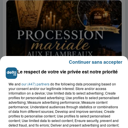
Continuer sans accepter
9h57
Le respect de votre vie privée est notre priorité
Procession mariale aux flambeaux
We and
our (447) partners
do the following data processing based on
5 août 2026
your consent and/or our legitimate interest: Store and/or access
information on a device; Use limited data to select advertising; Create
Visite libre du Phare de Petit-Fort-
profiles for personalised advertising; Use profiles to select personalised
Philippe
advertising; Measure advertising performance; Measure content
performance; Understand audiences through statistics or combinations
of data from different sources; Develop and improve services; Create
5 août 2026
profiles to personalise content; Use profiles to select personalised
Un feu dans la nuit, par la
content; Use limited data to select content; Ensure security, prevent and
detect fraud, and fix errors; Deliver and present advertising and content;
Compagnie Chamane