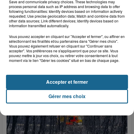
Save and communicate privacy choices. These technologies may
process personal data such as IP address and browsing data to offer
following functionalities: Identify devices based on information actively
5 août 2026
requested; Use precise geolocation data; Match and combine data from
THE LOFF + DUO LOMA
other data sources; Link different devices; Identify devices based on
information transmitted automatically.
Vous pouvez accepter en cliquant sur "Accepter et fermer", ou affiner en
+ D'ÉVÈNEMENTS
sélectionnant les finalités et/ou partenaires dans "Gérer mes choix".
Vous pouvez également refuser en cliquant sur "Continuer sans
accepter". Vos préférences ne s'appliqueront que pour ce site. Vous
pouvez mettre à jour vos choix, ou retirer votre consentement à tout
moment via le lien "Gérer les cookies" situé en bas de chaque page.
LE FIL INFO
Accepter et fermer
Gérer mes choix