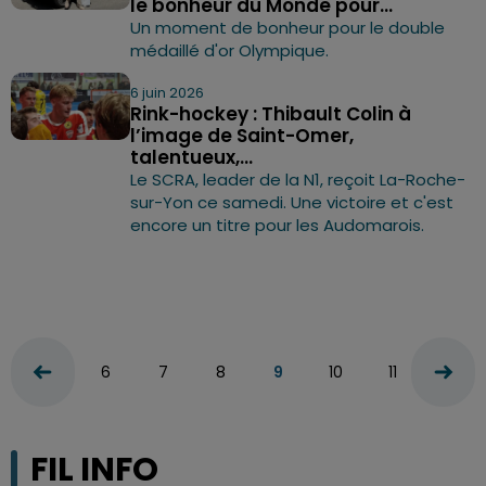
le bonheur du Monde pour...
Un moment de bonheur pour le double
médaillé d'or Olympique.
6 juin 2026
Rink-hockey : Thibault Colin à
l’image de Saint-Omer,
talentueux,...
Le SCRA, leader de la N1, reçoit La-Roche-
sur-Yon ce samedi. Une victoire et c'est
encore un titre pour les Audomarois.
6
7
8
9
10
11
12
FIL INFO