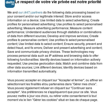
Le respect de votre vie privée est notre priorité
9 000 km pour rencontrer...
We and
our (447) partners
do the following data processing based on
your consent and/or our legitimate interest: Store and/or access
information on a device; Use limited data to select advertising; Create
16h19
profiles for personalised advertising; Use profiles to select personalised
Blendecques : le jeune garçon de 12
advertising; Measure advertising performance; Measure content
ans qui s'était noyé est...
performance; Understand audiences through statistics or combinations
of data from different sources; Develop and improve services; Create
profiles to personalise content; Use profiles to select personalised
content; Use limited data to select content; Ensure security, prevent and
detect fraud, and fix errors; Deliver and present advertising and content;
Save and communicate privacy choices. These technologies may
TOUTE L'ACTU
process personal data such as IP address and browsing data to offer
following functionalities: Identify devices based on information actively
requested; Use precise geolocation data; Match and combine data from
other data sources; Link different devices; Identify devices based on
NOS JOURNAUX
information transmitted automatically.
Vous pouvez accepter en cliquant sur "Accepter et fermer", ou affiner en
18h12
sélectionnant les finalités et/ou partenaires dans "Gérer mes choix".
Le journal du jeudi 06 août
Vous pouvez également refuser en cliquant sur "Continuer sans
accepter". Vos préférences ne s'appliqueront que pour ce site. Vous
2026, edition de 18h00
pouvez mettre à jour vos choix, ou retirer votre consentement à tout
moment via le lien "Gérer les cookies" situé en bas de chaque page.