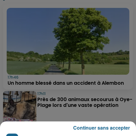
17h46
Un homme blessé dans un accident à Alembon
17h11
Près de 300 animaux secourus à Oye-
Plage lors d'une vaste opération
Continuer sans accepter
17h03
Dunkerque : dix jeunes vont parcourir