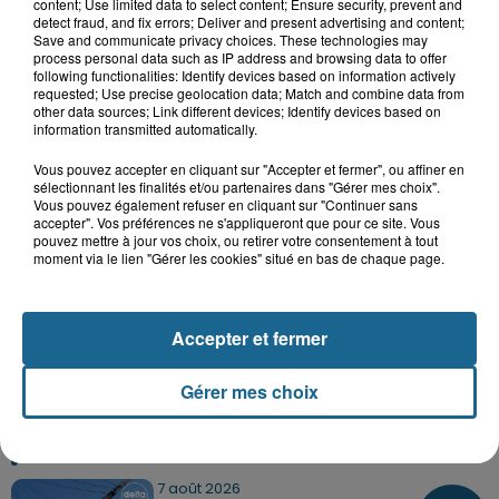
content; Use limited data to select content; Ensure security, prevent and
detect fraud, and fix errors; Deliver and present advertising and content;
Save and communicate privacy choices. These technologies may
process personal data such as IP address and browsing data to offer
following functionalities: Identify devices based on information actively
7 août 2026
requested; Use precise geolocation data; Match and combine data from
Foot, Boulogne-sur-Mer : Grégory Thil,
other data sources; Link different devices; Identify devices based on
un directeur sportif à...
information transmitted automatically.
Vous pouvez accepter en cliquant sur "Accepter et fermer", ou affiner en
sélectionnant les finalités et/ou partenaires dans "Gérer mes choix".
Vous pouvez également refuser en cliquant sur "Continuer sans
7 août 2026
accepter". Vos préférences ne s'appliqueront que pour ce site. Vous
Hand : Dunkerque face à l'élite pour
pouvez mettre à jour vos choix, ou retirer votre consentement à tout
préparer la saison du renouveau
moment via le lien "Gérer les cookies" situé en bas de chaque page.
Accepter et fermer
TOUTE L'ACTU
Gérer mes choix
NOS JOURNAUX
7 août 2026