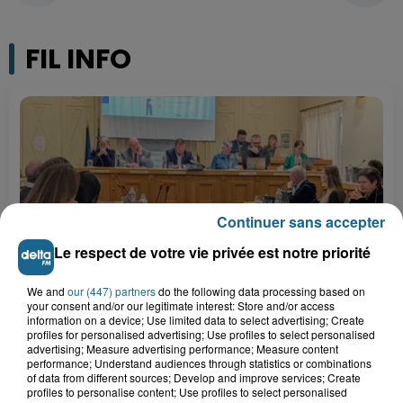
FIL INFO
Continuer sans accepter
Le respect de votre vie privée est notre priorité
We and
our (447) partners
do the following data processing based on
7 août 2026
your consent and/or our legitimate interest: Store and/or access
Hazebrouck : bientôt une Maison France
information on a device; Use limited data to select advertising; Create
Services "pour rapporter des...
profiles for personalised advertising; Use profiles to select personalised
advertising; Measure advertising performance; Measure content
performance; Understand audiences through statistics or combinations
7 août 2026
of data from different sources; Develop and improve services; Create
Inquiétude à Arques : Mathieu, 30 ans,
profiles to personalise content; Use profiles to select personalised
activement recherché