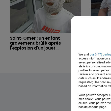
Saint-Omer : un enfant
Hazebrouc
gravement brûlé après
accident,
l'explosion d'un jouet...
brutaleme
We and
our (447) partn
access information on a 
select personalised ad
statistics or combinatio
profiles to select person
Deliver and present adv
data such as IP address 
requested; Use precise g
based on information tra
Vous pouvez accepter en 
mes choix". Vous pouvez
ce site. Vous pouvez met
bas de chaque page.