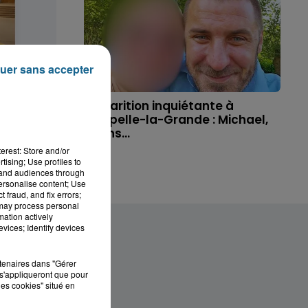
uer sans accepter
 disparue
Disparition inquiétante à
ue, sa...
Cappelle-la-Grande : Michael,
41 ans...
erest: Store and/or
tising; Use profiles to
tand audiences through
personalise content; Use
 fraud, and fix errors;
 may process personal
mation actively
vices; Identify devices
rtenaires dans "Gérer
s'appliqueront que pour
les cookies" situé en