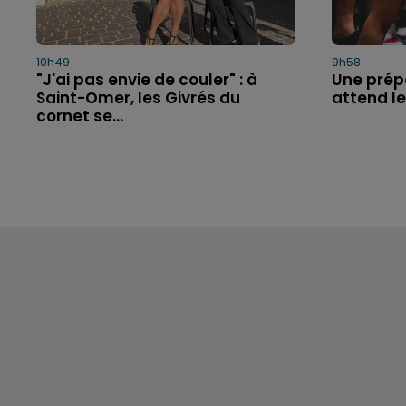
10h49
9h58
"J'ai pas envie de couler" : à
Une prép
Saint-Omer, les Givrés du
attend le
cornet se...