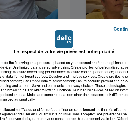
Contin
k : victime d'un
Valérie, 46 ans, portée
 Lucas s'en est allé
depuis mardi à Dunkerq
Le respect de votre vie privée est notre priorité
nt...
ers
do the following data processing based on your consent and/or our legitimate int
device; Use limited data to select advertising; Create profiles for personalised adver
vertising; Measure advertising performance; Measure content performance; Unders
ns of data from different sources; Develop and improve services; Create profiles to 
alised content; Use limited data to select content; Ensure security, prevent and detect
ertising and content; Save and communicate privacy choices. These technologies
and browsing data to offer following functionalities: Identify devices based on infor
eolocation data; Match and combine data from other data sources; Link different de
nsmitted automatically.
cliquant sur "Accepter et fermer", ou affiner en sélectionnant les finalités et/ou pa
 également refuser en cliquant sur "Continuer sans accepter". Vos préférences ne 
tre à jour vos choix, ou retirer votre consentement à tout moment via le lien "Gérer 