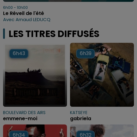
6h00 - 10h00
Le Réveil de l'été
Avec Arnaud LEDUCQ
LES TITRES DIFFUSÉS
6h43
6h43
6h39
6h39
BOULEVARD DES AIRS
KATSEYE
emmene-moi
gabriela
6h34
6h34
6h32
6h32