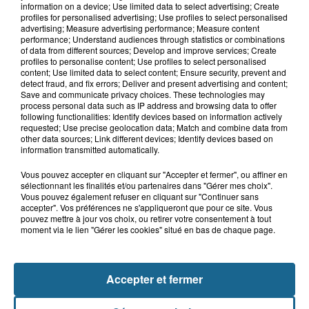
information on a device; Use limited data to select advertising; Create
profiles for personalised advertising; Use profiles to select personalised
advertising; Measure advertising performance; Measure content
performance; Understand audiences through statistics or combinations
of data from different sources; Develop and improve services; Create
profiles to personalise content; Use profiles to select personalised
content; Use limited data to select content; Ensure security, prevent and
detect fraud, and fix errors; Deliver and present advertising and content;
Save and communicate privacy choices. These technologies may
process personal data such as IP address and browsing data to offer
following functionalities: Identify devices based on information actively
requested; Use precise geolocation data; Match and combine data from
other data sources; Link different devices; Identify devices based on
LE TOP DE L'ACTU
information transmitted automatically.
Vous pouvez accepter en cliquant sur "Accepter et fermer", ou affiner en
sélectionnant les finalités et/ou partenaires dans "Gérer mes choix".
Vous pouvez également refuser en cliquant sur "Continuer sans
accepter". Vos préférences ne s'appliqueront que pour ce site. Vous
pouvez mettre à jour vos choix, ou retirer votre consentement à tout
moment via le lien "Gérer les cookies" situé en bas de chaque page.
Accepter et fermer