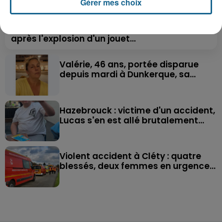
Gérer mes choix
Saint-Omer : un enfant gravement brûlé
après l'explosion d'un jouet...
Valérie, 46 ans, portée disparue
depuis mardi à Dunkerque, sa...
Hazebrouck : victime d'un accident,
Lucas s'en est allé brutalement...
Violent accident à Cléty : quatre
blessés, deux femmes en urgence...