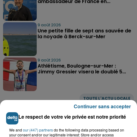
ambassadeur de France en...
9 août 2026
Une petite fille de sept ans sauvée de
la noyade à Berck-sur-Mer
9 août 2026
Athlétisme, Boulogne-sur-Mer :
Jimmy Gressier visera le doublé 5...
TOUTE L'ACTU LOCALE
Continuer sans accepter
Le respect de votre vie privée est notre priorité
We and
our (447) partners
do the following data processing based on
your consent and/or our legitimate interest: Store and/or access