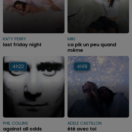
KATY PERRY
MIKI
last friday night
ca pik un peu quand
même
4h22
4h22
4h19
4h19
PHIL COLLINS
ADELE CASTILLON
against all odds
été avec toi