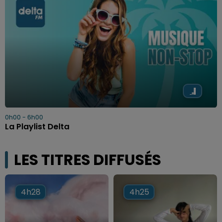
0h00 - 6h00
La Playlist Delta
LES TITRES DIFFUSÉS
4h28
4h28
4h25
4h25