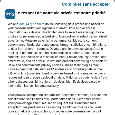
Continuer sans accepter
Le respect de votre vie privée est notre priorité
We and
our (447) partners
do the following data processing based on
your consent and/or our legitimate interest: Store and/or access
information on a device; Use limited data to select advertising; Create
profiles for personalised advertising; Use profiles to select personalised
advertising; Measure advertising performance; Measure content
performance; Understand audiences through statistics or combinations
of data from different sources; Develop and improve services; Create
profiles to personalise content; Use profiles to select personalised
content; Use limited data to select content; Ensure security, prevent and
detect fraud, and fix errors; Deliver and present advertising and content;
Save and communicate privacy choices. These technologies may
process personal data such as IP address and browsing data to offer
Saint-Omer : un enfant gravement brûlé
following functionalities: Identify devices based on information actively
après l'explosion d'un jouet...
requested; Use precise geolocation data; Match and combine data from
other data sources; Link different devices; Identify devices based on
information transmitted automatically.
Hazebrouck : victime d'un accident,
Lucas s'en est allé brutalement...
Vous pouvez accepter en cliquant sur "Accepter et fermer", ou affiner en
sélectionnant les finalités et/ou partenaires dans "Gérer mes choix".
Vous pouvez également refuser en cliquant sur "Continuer sans
accepter". Vos préférences ne s'appliqueront que pour ce site. Vous
pouvez mettre à jour vos choix, ou retirer votre consentement à tout
Disparition inquiétante à Cappelle-