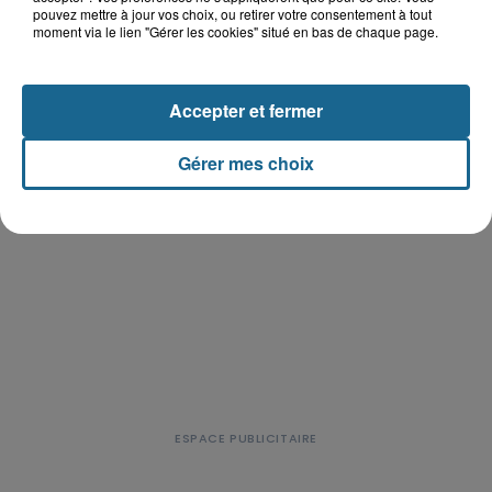
pouvez mettre à jour vos choix, ou retirer votre consentement à tout
moment via le lien "Gérer les cookies" situé en bas de chaque page.
15h06
Hand : Dunkerque face à l'élite pour
préparer la saison du renouveau
Accepter et fermer
Gérer mes choix
TOUTE L'ACTU LOCALE