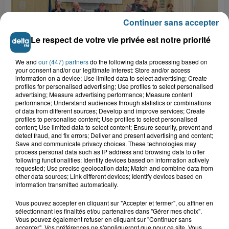
Continuer sans accepter
Le respect de votre vie privée est notre priorité
We and
our (447) partners
do the following data processing based on
your consent and/or our legitimate interest: Store and/or access
information on a device; Use limited data to select advertising; Create
profiles for personalised advertising; Use profiles to select personalised
advertising; Measure advertising performance; Measure content
17h06
performance; Understand audiences through statistics or combinations
Hazebrouck : bientôt une Maison France
of data from different sources; Develop and improve services; Create
Services "pour rapporter des...
profiles to personalise content; Use profiles to select personalised
content; Use limited data to select content; Ensure security, prevent and
16h47
detect fraud, and fix errors; Deliver and present advertising and content;
Inquiétude à Arques : Mathieu, 30 ans,
Save and communicate privacy choices. These technologies may
activement recherché
process personal data such as IP address and browsing data to offer
following functionalities: Identify devices based on information actively
requested; Use precise geolocation data; Match and combine data from
other data sources; Link different devices; Identify devices based on
information transmitted automatically.
16h28
Foot, Boulogne-sur-Mer : Grégory Thil,
Vous pouvez accepter en cliquant sur "Accepter et fermer", ou affiner en
un directeur sportif à...
sélectionnant les finalités et/ou partenaires dans "Gérer mes choix".
Vous pouvez également refuser en cliquant sur "Continuer sans
accepter". Vos préférences ne s'appliqueront que pour ce site. Vous