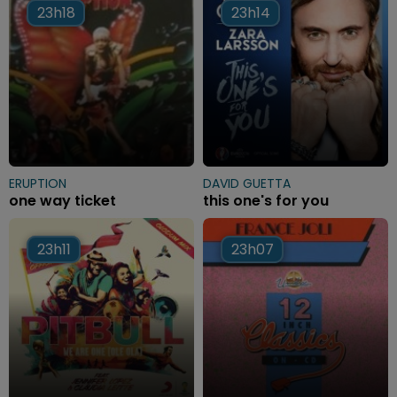
23h18
23h18
23h14
23h14
ERUPTION
DAVID GUETTA
one way ticket
this one's for you
23h11
23h11
23h07
23h07