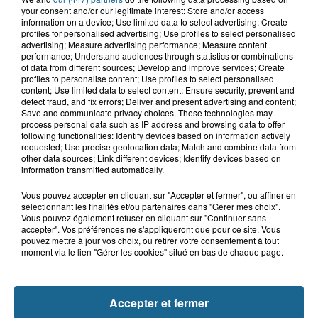
your consent and/or our legitimate interest: Store and/or access
information on a device; Use limited data to select advertising; Create
profiles for personalised advertising; Use profiles to select personalised
advertising; Measure advertising performance; Measure content
performance; Understand audiences through statistics or combinations
7 août 2026
of data from different sources; Develop and improve services; Create
SALON HABITAT ET RÉNOVATION 2026
profiles to personalise content; Use profiles to select personalised
content; Use limited data to select content; Ensure security, prevent and
detect fraud, and fix errors; Deliver and present advertising and content;
7 août 2026
Save and communicate privacy choices. These technologies may
Le patrimoine d'Esquelbecq
process personal data such as IP address and browsing data to offer
following functionalities: Identify devices based on information actively
requested; Use precise geolocation data; Match and combine data from
other data sources; Link different devices; Identify devices based on
information transmitted automatically.
7 août 2026
Bergues, entre ville et remparts
Vous pouvez accepter en cliquant sur "Accepter et fermer", ou affiner en
sélectionnant les finalités et/ou partenaires dans "Gérer mes choix".
Vous pouvez également refuser en cliquant sur "Continuer sans
accepter". Vos préférences ne s'appliqueront que pour ce site. Vous
pouvez mettre à jour vos choix, ou retirer votre consentement à tout
7 août 2026
moment via le lien "Gérer les cookies" situé en bas de chaque page.
Bergues, entre ville et remparts
Accepter et fermer
+ D'ÉVÈNEMENTS