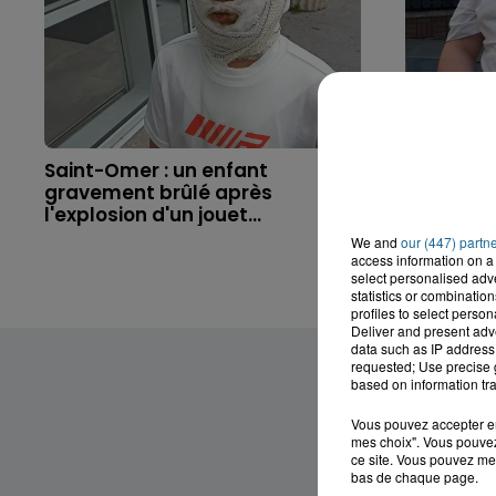
Saint-Omer : un enfant
Hazebrouc
gravement brûlé après
accident,
l'explosion d'un jouet...
brutaleme
We and
our (447) partn
access information on a 
select personalised ad
statistics or combinatio
profiles to select person
Deliver and present adv
data such as IP address 
requested; Use precise g
based on information tra
Vous pouvez accepter en 
mes choix". Vous pouvez
ce site. Vous pouvez met
bas de chaque page.