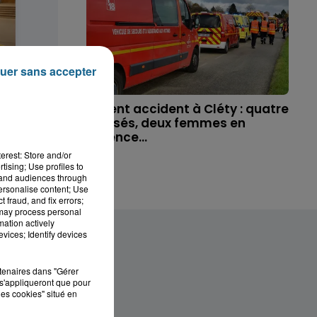
uer sans accepter
 disparue
Violent accident à Cléty : quatre
ue, sa...
blessés, deux femmes en
urgence...
erest: Store and/or
tising; Use profiles to
tand audiences through
personalise content; Use
 fraud, and fix errors;
 may process personal
mation actively
vices; Identify devices
rtenaires dans "Gérer
s'appliqueront que pour
les cookies" situé en