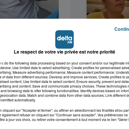
Contin
k : victime d'un
Valérie, 46 ans, portée
 Lucas s'en est allé
depuis mardi à Dunkerq
Le respect de votre vie privée est notre priorité
nt...
ers
do the following data processing based on your consent and/or our legitimate int
device; Use limited data to select advertising; Create profiles for personalised adver
vertising; Measure advertising performance; Measure content performance; Unders
ns of data from different sources; Develop and improve services; Create profiles to 
alised content; Use limited data to select content; Ensure security, prevent and detect
ertising and content; Save and communicate privacy choices. These technologies
and browsing data to offer following functionalities: Identify devices based on infor
eolocation data; Match and combine data from other data sources; Link different de
nsmitted automatically.
cliquant sur "Accepter et fermer", ou affiner en sélectionnant les finalités et/ou pa
 également refuser en cliquant sur "Continuer sans accepter". Vos préférences ne 
tre à jour vos choix, ou retirer votre consentement à tout moment via le lien "Gérer 