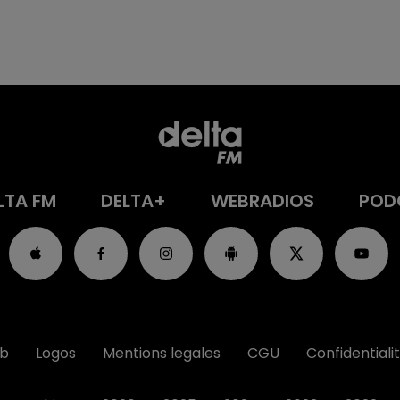
LTA FM
DELTA+
WEBRADIOS
POD
ub
Logos
Mentions legales
CGU
Confidentiali