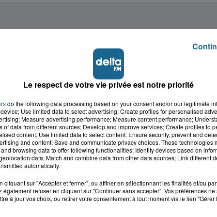
Contin
Le respect de votre vie privée est notre priorité
ers
do the following data processing based on your consent and/or our legitimate int
device; Use limited data to select advertising; Create profiles for personalised adver
vertising; Measure advertising performance; Measure content performance; Unders
ns of data from different sources; Develop and improve services; Create profiles to 
alised content; Use limited data to select content; Ensure security, prevent and detect
ertising and content; Save and communicate privacy choices. These technologies
and browsing data to offer following functionalities: Identify devices based on infor
eolocation data; Match and combine data from other data sources; Link different de
nsmitted automatically.
cliquant sur "Accepter et fermer", ou affiner en sélectionnant les finalités et/ou pa
 également refuser en cliquant sur "Continuer sans accepter". Vos préférences ne 
tre à jour vos choix, ou retirer votre consentement à tout moment via le lien "Gérer 
cale dans le
L'info locale de l'Audo
ois