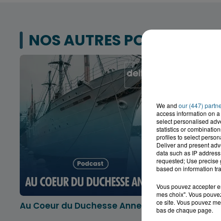
NOS AUTRES PODCASTS
We and
our (447) partn
access information on a 
select personalised ad
statistics or combinatio
profiles to select person
Deliver and present adv
data such as IP address 
requested; Use precise g
based on information tra
Vous pouvez accepter en 
mes choix". Vous pouvez
ce site. Vous pouvez met
Au Coeur du Duchesse Anne
L'info lo
bas de chaque page.
Dunkerqu