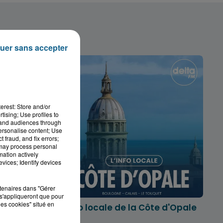
uer sans accepter
erest: Store and/or
tising; Use profiles to
tand audiences through
personalise content; Use
 fraud, and fix errors;
 may process personal
mation actively
vices; Identify devices
rtenaires dans "Gérer
s'appliqueront que pour
les cookies" situé en
marois
L'info locale de la Côte d'Opale