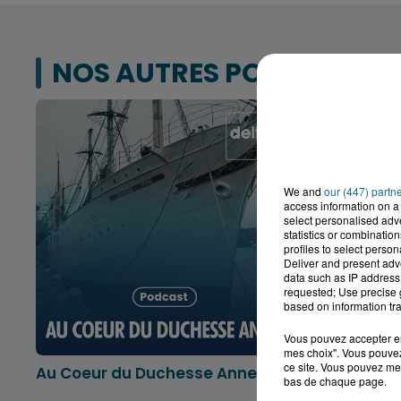
NOS AUTRES PODCASTS
We and
our (447) partn
access information on a 
select personalised ad
statistics or combinatio
profiles to select person
Deliver and present adv
data such as IP address 
requested; Use precise g
based on information tra
Vous pouvez accepter en 
mes choix". Vous pouvez
ce site. Vous pouvez met
Au Coeur du Duchesse Anne
L'info lo
bas de chaque page.
Dunkerqu