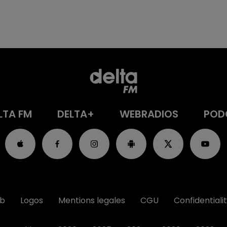
LTA FM
DELTA+
WEBRADIOS
POD
ub
Logos
Mentions legales
CGU
Confidentiali