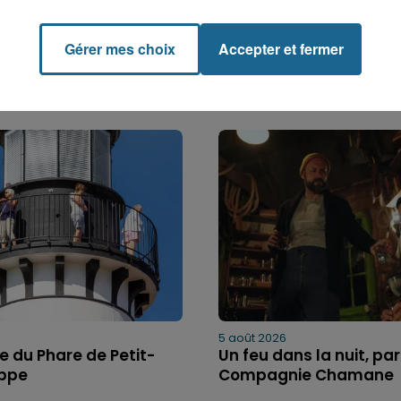
Gérer mes choix
Accepter et fermer
5 août 2026
bre du Phare de Petit-
Un feu dans la nuit, par
ippe
Compagnie Chamane