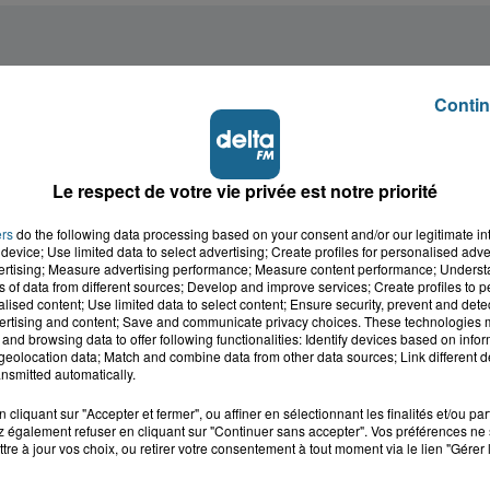
Contin
Le respect de votre vie privée est notre priorité
ers
do the following data processing based on your consent and/or our legitimate int
device; Use limited data to select advertising; Create profiles for personalised adver
vertising; Measure advertising performance; Measure content performance; Unders
ns of data from different sources; Develop and improve services; Create profiles to 
alised content; Use limited data to select content; Ensure security, prevent and detect
ertising and content; Save and communicate privacy choices. These technologies
and browsing data to offer following functionalities: Identify devices based on infor
eolocation data; Match and combine data from other data sources; Link different de
nsmitted automatically.
cliquant sur "Accepter et fermer", ou affiner en sélectionnant les finalités et/ou pa
 également refuser en cliquant sur "Continuer sans accepter". Vos préférences ne 
tre à jour vos choix, ou retirer votre consentement à tout moment via le lien "Gérer 
cale dans le
L'info locale de l'Audo
ois