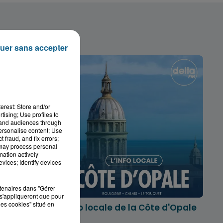
uer sans accepter
erest: Store and/or
tising; Use profiles to
tand audiences through
personalise content; Use
 fraud, and fix errors;
 may process personal
mation actively
vices; Identify devices
rtenaires dans "Gérer
s'appliqueront que pour
les cookies" situé en
marois
L'info locale de la Côte d'Opale