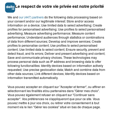
Le respect de votre vie privée est notre priorité
We and
our (447) partners
do the following data processing based on
your consent and/or our legitimate interest: Store and/or access
information on a device; Use limited data to select advertising; Create
profiles for personalised advertising; Use profiles to select personalised
Grand jeu de l'été : les cabines de plages
advertising; Measure advertising performance; Measure content
performance; Understand audiences through statistics or combinations
Gagnez vos entrées pour Dennlys
of data from different sources; Develop and improve services; Create
Parc
profiles to personalise content; Use profiles to select personalised
content; Use limited data to select content; Ensure security, prevent and
detect fraud, and fix errors; Deliver and present advertising and content;
Save and communicate privacy choices. These technologies may
process personal data such as IP address and browsing data to offer
following functionalities: Identify devices based on information actively
Gagnez vos entrées pour le parc
requested; Use precise geolocation data; Match and combine data from
Bagatelle
other data sources; Link different devices; Identify devices based on
information transmitted automatically.
Vous pouvez accepter en cliquant sur "Accepter et fermer", ou affiner en
sélectionnant les finalités et/ou partenaires dans "Gérer mes choix".
Vous pouvez également refuser en cliquant sur "Continuer sans
Gagnez vos entrées pour Plopsaland
accepter". Vos préférences ne s'appliqueront que pour ce site. Vous
pouvez mettre à jour vos choix, ou retirer votre consentement à tout
moment via le lien "Gérer les cookies" situé en bas de chaque page.