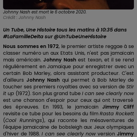
Johnny Nash est mort le 6 octobre 2020.
Crédit :
Johnny Nash
Un Tube, Une Histoire tous les matins à 10:35 dans
#LaFamilleDelta sur @UnTubeUneHistoire
Nous sommes en 1972
, le premier artiste reggae à se
classer numéro un aux Etats Unis, n'est pas jamaïcain
mais américain.
Johnny Nash
est texan, et il se rend
régulièrement en Jamaïque pour enregistrer avec un
certain Bob Marley, alors assistant producteur. C'est
d'ailleurs
Johnny Nash
qui permet à Bob Marley de
toucher ses premiers royalties avec sa version de
Stir
it up
(1972). Son plus grand tube
I can see clearly now
est une chanson d'espoir pour ceux qui ont traversé
des épreuves. En 1993, le jamaïcain
Jimmy Cliff
revisite ce tube pour les besoins du film
Rasta Rockett
(
Cool Runnings
), qui raconte les mésaventures de
l'équipe jamaïcaine de bobsleigh aux Jeux olympiques
d'hiver de 1988.
I can see clearly now
version
Jimmy