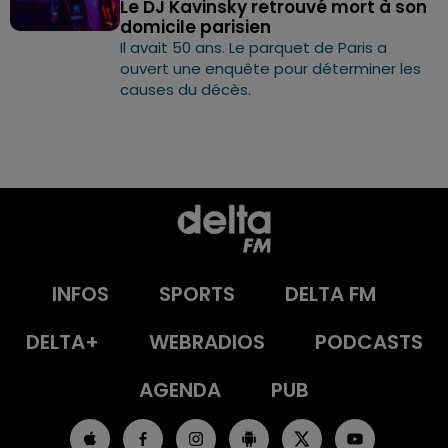
Le DJ Kavinsky retrouvé mort à son
domicile parisien
Il avait 50 ans. Le parquet de Paris a
ouvert une enquête pour déterminer les
causes du décès.
INFOS
SPORTS
DELTA FM
DELTA+
WEBRADIOS
PODCASTS
AGENDA
PUB