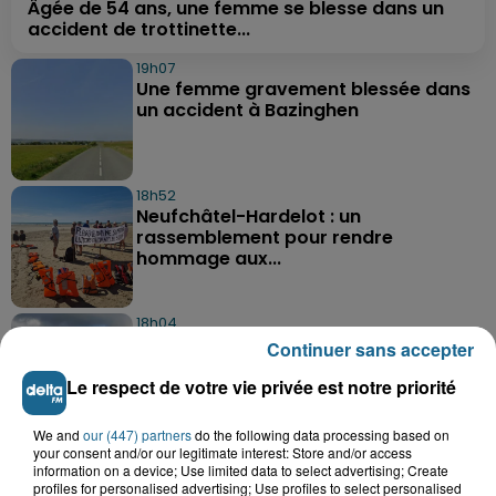
Âgée de 54 ans, une femme se blesse dans un
accident de trottinette...
19h07
Une femme gravement blessée dans
un accident à Bazinghen
18h52
Neufchâtel-Hardelot : un
rassemblement pour rendre
hommage aux...
18h04
Violent accident à Cléty : quatre
Continuer sans accepter
blessés, deux femmes en urgence...
Le respect de votre vie privée est notre priorité
We and
our (447) partners
do the following data processing based on
your consent and/or our legitimate interest: Store and/or access
information on a device; Use limited data to select advertising; Create
profiles for personalised advertising; Use profiles to select personalised