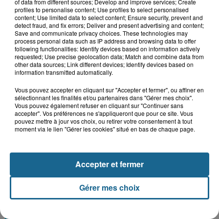
of data from different sources; Develop and improve services; Create
profiles to personalise content; Use profiles to select personalised
content; Use limited data to select content; Ensure security, prevent and
detect fraud, and fix errors; Deliver and present advertising and content;
Save and communicate privacy choices. These technologies may
process personal data such as IP address and browsing data to offer
following functionalities: Identify devices based on information actively
requested; Use precise geolocation data; Match and combine data from
other data sources; Link different devices; Identify devices based on
information transmitted automatically.
Vous pouvez accepter en cliquant sur "Accepter et fermer", ou affiner en
sélectionnant les finalités et/ou partenaires dans "Gérer mes choix".
Vous pouvez également refuser en cliquant sur "Continuer sans
accepter". Vos préférences ne s'appliqueront que pour ce site. Vous
Grand jeu de l'été : les cabines de plages
pouvez mettre à jour vos choix, ou retirer votre consentement à tout
moment via le lien "Gérer les cookies" situé en bas de chaque page.
Gagnez vos entrées pour Dennlys
Parc
Accepter et fermer
Gérer mes choix
Gagnez vos entrées pour le parc
Bagatelle