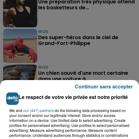
Une préparation très physique attend
les basketteurs de...
9h26
Des super-héros dans le ciel de
Grand-Fort-Philippe
8h29
Un chien sauvé d'une mort certaine
dans une voiture à...
Continuer sans accepter
Le respect de votre vie privée est notre priorité
We and
our (447) partners
do the following data processing based on
your consent and/or our legitimate interest: Store and/or access
information on a device; Use limited data to select advertising; Create
profiles for personalised advertising; Use profiles to select personalised
A GAGNER
advertising; Measure advertising performance; Measure content
performance; Understand audiences through statistics or combinations