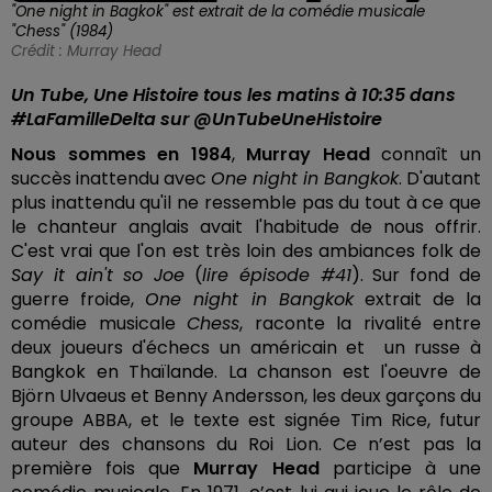
"One night in Bagkok" est extrait de la comédie musicale
"Chess" (1984)
Crédit :
Murray Head
Un Tube, Une Histoire tous les matins à 10:35 dans
#LaFamilleDelta sur @UnTubeUneHistoire
Nous sommes en 1984
,
Murray Head
connaît un
succès inattendu avec
One night in Bangkok
. D'autant
plus inattendu qu'il ne ressemble pas du tout à ce que
le chanteur anglais avait l'habitude de nous offrir.
C'est vrai que l'on est très loin des ambiances folk de
Say it ain't so Joe
(
lire épisode #41
). Sur fond de
guerre froide,
One night in Bangkok
extrait de la
comédie musicale
Chess
, raconte la rivalité entre
deux joueurs d'échecs un américain et un russe à
Bangkok en Thaïlande. La chanson est l'oeuvre de
Björn Ulvaeus et Benny Andersson, les deux garçons du
groupe ABBA, et le texte est signée Tim Rice, futur
auteur des chansons du Roi Lion. Ce n’est pas la
première fois que
Murray Head
participe à une