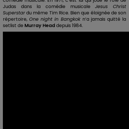
comédie musicale. En 1971, c’est lui qui joue le rôle de
Judas dans la comédie musicale
Jesus Christ
Superstar
du même Tim Rice. Bien que éloignée de son
répertoire
,
One night in Bangkok
n’a jamais quitté la
setlist de
Murray Head
depuis 1984.