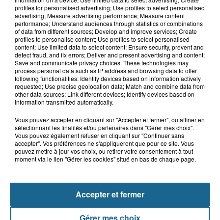
profiles for personalised advertising; Use profiles to select personalised
advertising; Measure advertising performance; Measure content
performance; Understand audiences through statistics or combinations
of data from different sources; Develop and improve services; Create
profiles to personalise content; Use profiles to select personalised
A GAGNER
content; Use limited data to select content; Ensure security, prevent and
detect fraud, and fix errors; Deliver and present advertising and content;
Save and communicate privacy choices. These technologies may
process personal data such as IP address and browsing data to offer
following functionalities: Identify devices based on information actively
requested; Use precise geolocation data; Match and combine data from
other data sources; Link different devices; Identify devices based on
information transmitted automatically.
Vous pouvez accepter en cliquant sur "Accepter et fermer", ou affiner en
sélectionnant les finalités et/ou partenaires dans "Gérer mes choix".
Vous pouvez également refuser en cliquant sur "Continuer sans
accepter". Vos préférences ne s'appliqueront que pour ce site. Vous
pouvez mettre à jour vos choix, ou retirer votre consentement à tout
moment via le lien "Gérer les cookies" situé en bas de chaque page.
Grand jeu de l'été : les cabines de plages
Accepter et fermer
Gagnez vos entrées pour Dennlys
Parc
Gérer mes choix