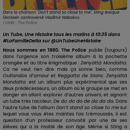
Dans la chanson "Don't stand so close to me", Sting évoque
l'écrivain controversé Vladimir Nabokov.
Crédit :
The Police
Un Tube, Une Histoire tous les matins à 10:35 dans
#LaFamilleDelta sur @UnTubeUneHistoire
Nous sommes en 1980
,
The Police
publie (toujours)
dans l’urgence son troisième album à la pochette
orangée et au titre énigmatique :
Zenyattà Mondatta
.
Ca ne veut rien dire mais ça sonne bien, comme
Outlandos d’amour
et
Reggatta de blanc
.
Zenyattà
Mondatta est
un album plus expérimental que ses
deux prédécesseurs, un album où le groupe se met en
danger en allant explorer d’autres univers, et signant
un tube très racoleur,
De do do do de da da da
. Dans
l’autre tube de l’album
Don’t stand so close to me
sur
lequel vous vous êtes maintes fois trémoussés, il est
question d’un professeur convoité par une de ses
élèves qui a la moitié de son âge. Même si Sting a