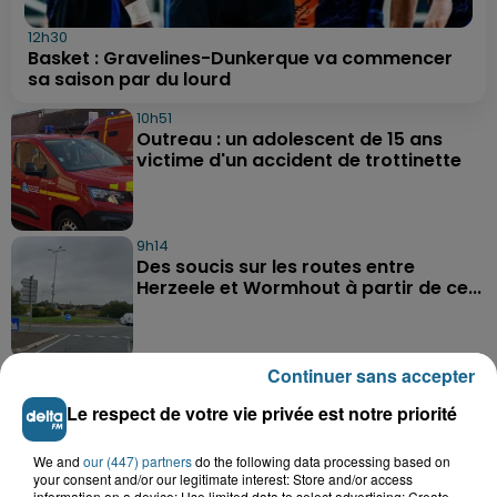
12h30
Basket : Gravelines-Dunkerque va commencer
sa saison par du lourd
10h51
Outreau : un adolescent de 15 ans
victime d'un accident de trottinette
9h14
Des soucis sur les routes entre
Herzeele et Wormhout à partir de ce...
Continuer sans accepter
9h03
Un homme de 50 ans gravement
Le respect de votre vie privée est notre priorité
blessé dans un accident de voiture à...
We and
our (447) partners
do the following data processing based on
your consent and/or our legitimate interest: Store and/or access
information on a device; Use limited data to select advertising; Create