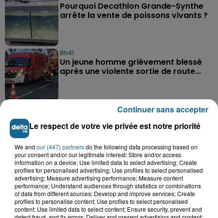
Pourquoi Decathlon Grande-Synthe
arrête la vente de poissons vivants ?
8h41
Un jeune homme grièvement blessé
après une violente sortie de route...
Continuer sans accepter
Le respect de votre vie privée est notre priorité
We and
our (447) partners
do the following data processing based on
A GAGNER
your consent and/or our legitimate interest: Store and/or access
information on a device; Use limited data to select advertising; Create
profiles for personalised advertising; Use profiles to select personalised
advertising; Measure advertising performance; Measure content
performance; Understand audiences through statistics or combinations
of data from different sources; Develop and improve services; Create
profiles to personalise content; Use profiles to select personalised
content; Use limited data to select content; Ensure security, prevent and
detect fraud, and fix errors; Deliver and present advertising and content;