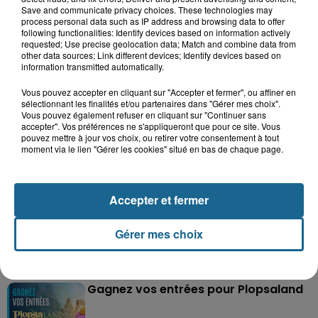
Save and communicate privacy choices. These technologies may
process personal data such as IP address and browsing data to offer
following functionalities: Identify devices based on information actively
requested; Use precise geolocation data; Match and combine data from
other data sources; Link different devices; Identify devices based on
information transmitted automatically.
Vous pouvez accepter en cliquant sur "Accepter et fermer", ou affiner en
Grand jeu de l'été : les cabines de plages
sélectionnant les finalités et/ou partenaires dans "Gérer mes choix".
Vous pouvez également refuser en cliquant sur "Continuer sans
Gagnez vos entrées pour Dennlys
accepter". Vos préférences ne s'appliqueront que pour ce site. Vous
pouvez mettre à jour vos choix, ou retirer votre consentement à tout
Parc
moment via le lien "Gérer les cookies" situé en bas de chaque page.
Accepter et fermer
Gagnez vos entrées pour le parc
Bagatelle
Gérer mes choix
Gagnez vos entrées pour Plopsaland