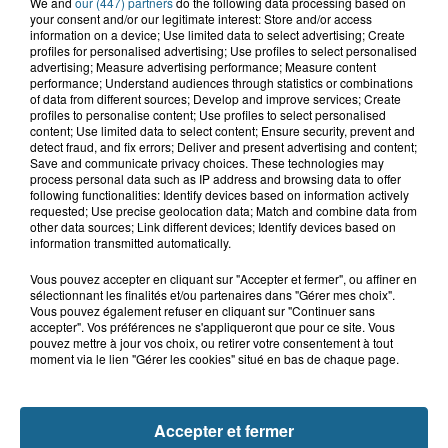
We and
our (447) partners
do the following data processing based on
your consent and/or our legitimate interest: Store and/or access
information on a device; Use limited data to select advertising; Create
profiles for personalised advertising; Use profiles to select personalised
advertising; Measure advertising performance; Measure content
performance; Understand audiences through statistics or combinations
of data from different sources; Develop and improve services; Create
profiles to personalise content; Use profiles to select personalised
content; Use limited data to select content; Ensure security, prevent and
detect fraud, and fix errors; Deliver and present advertising and content;
A GAGNER
Save and communicate privacy choices. These technologies may
process personal data such as IP address and browsing data to offer
following functionalities: Identify devices based on information actively
requested; Use precise geolocation data; Match and combine data from
other data sources; Link different devices; Identify devices based on
information transmitted automatically.
Vous pouvez accepter en cliquant sur "Accepter et fermer", ou affiner en
sélectionnant les finalités et/ou partenaires dans "Gérer mes choix".
Vous pouvez également refuser en cliquant sur "Continuer sans
accepter". Vos préférences ne s'appliqueront que pour ce site. Vous
pouvez mettre à jour vos choix, ou retirer votre consentement à tout
moment via le lien "Gérer les cookies" situé en bas de chaque page.
Accepter et fermer
Grand jeu de l'été : les cabines de plages