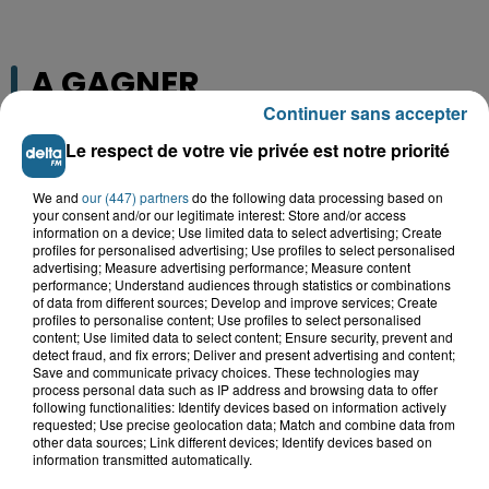
A GAGNER
Continuer sans accepter
Le respect de votre vie privée est notre priorité
We and
our (447) partners
do the following data processing based on
your consent and/or our legitimate interest: Store and/or access
information on a device; Use limited data to select advertising; Create
profiles for personalised advertising; Use profiles to select personalised
advertising; Measure advertising performance; Measure content
performance; Understand audiences through statistics or combinations
of data from different sources; Develop and improve services; Create
profiles to personalise content; Use profiles to select personalised
content; Use limited data to select content; Ensure security, prevent and
detect fraud, and fix errors; Deliver and present advertising and content;
Save and communicate privacy choices. These technologies may
Grand jeu de l'été : les cabines de plages
process personal data such as IP address and browsing data to offer
following functionalities: Identify devices based on information actively
Gagnez vos entrées pour Dennlys
requested; Use precise geolocation data; Match and combine data from
Parc
other data sources; Link different devices; Identify devices based on
information transmitted automatically.