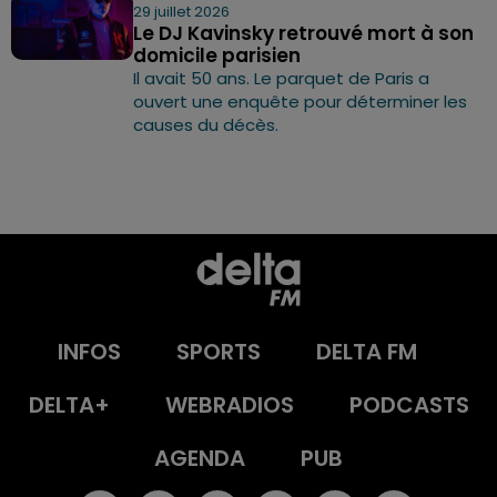
29 juillet 2026
Le DJ Kavinsky retrouvé mort à son
domicile parisien
Il avait 50 ans. Le parquet de Paris a
ouvert une enquête pour déterminer les
causes du décès.
INFOS
SPORTS
DELTA FM
DELTA+
WEBRADIOS
PODCASTS
AGENDA
PUB