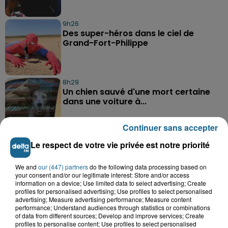
9h26
Des super-héros dans le ciel de
Grand-Fort-Philippe
8h29
Un chien sauvé d'une mort certaine
dans une voiture à...
Continuer sans accepter
Le respect de votre vie privée est notre priorité
We and
our (447) partners
do the following data processing based on
your consent and/or our legitimate interest: Store and/or access
information on a device; Use limited data to select advertising; Create
A GAGNER
profiles for personalised advertising; Use profiles to select personalised
advertising; Measure advertising performance; Measure content
performance; Understand audiences through statistics or combinations
of data from different sources; Develop and improve services; Create
profiles to personalise content; Use profiles to select personalised