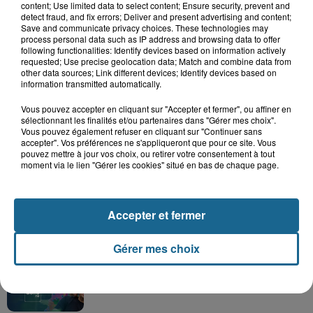
content; Use limited data to select content; Ensure security, prevent and
detect fraud, and fix errors; Deliver and present advertising and content;
Save and communicate privacy choices. These technologies may
process personal data such as IP address and browsing data to offer
following functionalities: Identify devices based on information actively
requested; Use precise geolocation data; Match and combine data from
other data sources; Link different devices; Identify devices based on
information transmitted automatically.
Vous pouvez accepter en cliquant sur "Accepter et fermer", ou affiner en
sélectionnant les finalités et/ou partenaires dans "Gérer mes choix".
Vous pouvez également refuser en cliquant sur "Continuer sans
Grand jeu de l'été : les cabines de plages
accepter". Vos préférences ne s'appliqueront que pour ce site. Vous
pouvez mettre à jour vos choix, ou retirer votre consentement à tout
Gagnez vos entrées pour Dennlys
moment via le lien "Gérer les cookies" situé en bas de chaque page.
Parc
Accepter et fermer
Gagnez vos entrées pour le parc
Gérer mes choix
Bagatelle