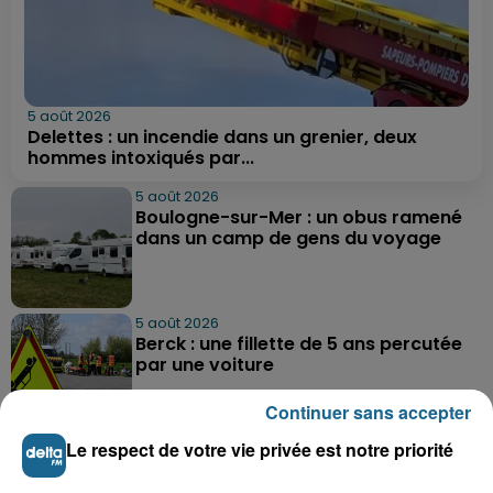
5 août 2026
Delettes : un incendie dans un grenier, deux
hommes intoxiqués par...
5 août 2026
Boulogne-sur-Mer : un obus ramené
dans un camp de gens du voyage
5 août 2026
Berck : une fillette de 5 ans percutée
par une voiture
Continuer sans accepter
Le respect de votre vie privée est notre priorité
5 août 2026
Bergues : le feu d'artifice du 15-Août
annulé en raison de la...