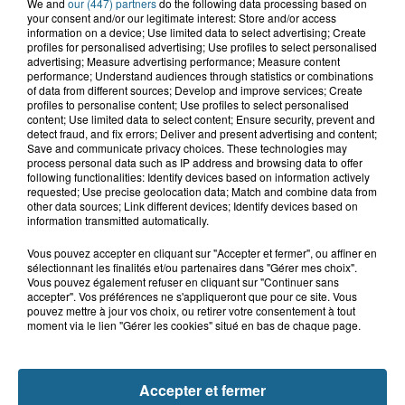
We and
our (447) partners
do the following data processing based on
your consent and/or our legitimate interest: Store and/or access
information on a device; Use limited data to select advertising; Create
profiles for personalised advertising; Use profiles to select personalised
advertising; Measure advertising performance; Measure content
performance; Understand audiences through statistics or combinations
of data from different sources; Develop and improve services; Create
profiles to personalise content; Use profiles to select personalised
content; Use limited data to select content; Ensure security, prevent and
detect fraud, and fix errors; Deliver and present advertising and content;
A GAGNER
Save and communicate privacy choices. These technologies may
process personal data such as IP address and browsing data to offer
following functionalities: Identify devices based on information actively
requested; Use precise geolocation data; Match and combine data from
other data sources; Link different devices; Identify devices based on
information transmitted automatically.
Vous pouvez accepter en cliquant sur "Accepter et fermer", ou affiner en
sélectionnant les finalités et/ou partenaires dans "Gérer mes choix".
Vous pouvez également refuser en cliquant sur "Continuer sans
accepter". Vos préférences ne s'appliqueront que pour ce site. Vous
pouvez mettre à jour vos choix, ou retirer votre consentement à tout
moment via le lien "Gérer les cookies" situé en bas de chaque page.
Accepter et fermer
Grand jeu de l'été : les cabines de plages