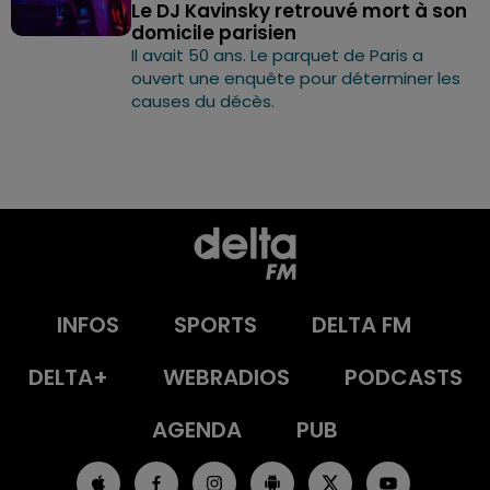
Le DJ Kavinsky retrouvé mort à son
domicile parisien
Il avait 50 ans. Le parquet de Paris a
ouvert une enquête pour déterminer les
causes du décès.
INFOS
SPORTS
DELTA FM
DELTA+
WEBRADIOS
PODCASTS
AGENDA
PUB