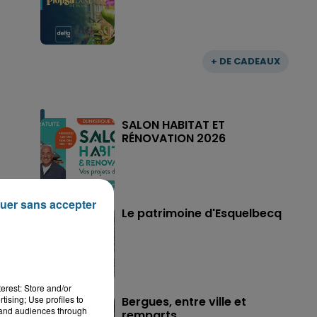
+ DE CADEAUX
SALON HABITAT ET
RÉNOVATION 2026
uer sans accepter
Le patrimoine d'Esquelbecq
erest: Store and/or
tising; Use profiles to
Bergues, entre ville et
tand audiences through
remparts