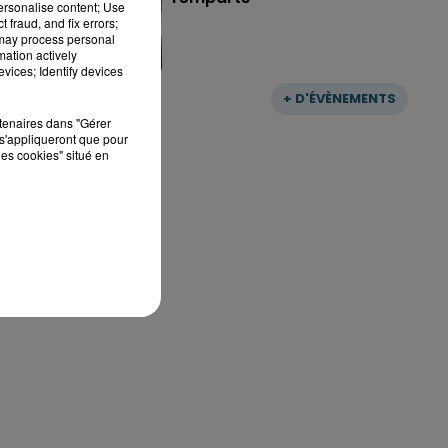
personalise content; Use
 fraud, and fix errors;
 may process personal
mation actively
vices; Identify devices
+ D'ÉVÈNEMENTS
rtenaires dans "Gérer
s'appliqueront que pour
les cookies" situé en