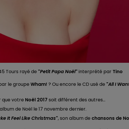
 45 Tours rayé de
"
Petit Papa Noël
"
interprété par
Tino
par le groupe
Wham!
? Ou encore le CD usé de
"
All I Wan
 que votre
Noël 2017
soit différent des autres...
album de Noël le 17 novembre dernier.
e It Feel Like Christmas
"
, son album de
chansons de No