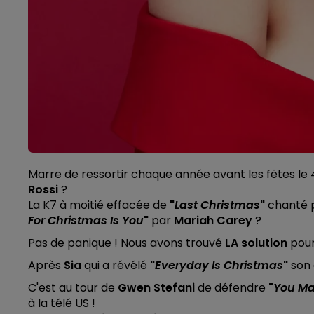
Marre de ressortir chaque année avant les fêtes le
Rossi
?
La K7 à moitié effacée de
"
Last Christmas
"
chanté 
For Christmas Is You
"
par
Mariah Carey
?
Pas de panique ! Nous avons trouvé
LA solution
pour
Après
Sia
qui a révélé
"
Everyday Is Christmas
"
son 
C'est au tour de
Gwen Stefani
de défendre
"
You Mak
à la télé US !