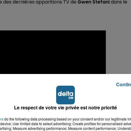
ne des dernières apparitions TV de
Gwen Stefani
dans le
Contin
Le respect de votre vie privée est notre priorité
ers
do the following data processing based on your consent and/or our legitimate int
device; Use limited data to select advertising; Create profiles for personalised adver
vertising; Measure advertising performance; Measure content performance; Unders