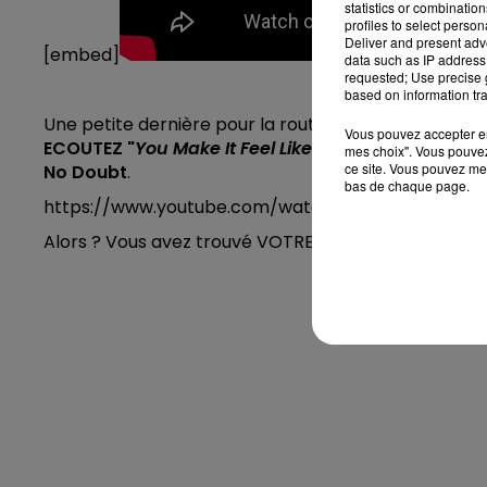
statistics or combinatio
profiles to select person
Deliver and present adv
[embed]
data such as IP address 
requested; Use precise g
based on information tra
Une petite dernière pour la route et après vous aure
Vous pouvez accepter en 
ECOUTEZ
"
You Make It Feel Like Christmas
"
en duo
mes choix". Vous pouvez
ce site. Vous pouvez met
No Doubt
.
bas de chaque page.
https://www.youtube.com/watch?v=uA4STm4hx7
Alors ? Vous avez trouvé VOTRE
chanson de Noël 2