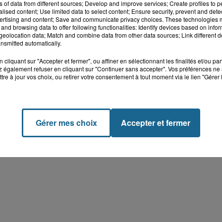
ns of data from different sources; Develop and improve services; Create profiles to 
alised content; Use limited data to select content; Ensure security, prevent and detect
ertising and content; Save and communicate privacy choices. These technologies
[/embed]
and browsing data to offer following functionalities: Identify devices based on infor
eolocation data; Match and combine data from other data sources; Link different de
nsmitted automatically.
z l'embarras du choix.
cliquant sur "Accepter et fermer", ou affiner en sélectionnant les finalités et/ou pa
 avec
Blake Shelton
l'actuel petit ami de la chanteuse de
 également refuser en cliquant sur "Continuer sans accepter". Vos préférences ne 
tre à jour vos choix, ou retirer votre consentement à tout moment via le lien "Gérer 
Q
017
?
Gérer mes choix
Accepter et fermer