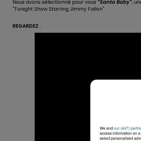
Nous avons sélectionné pour vous
"
Santa Baby
"
, u
"Tonight Show Starring Jimmy Fallon".
REGARDEZ
:
We and
our (447) partn
access information on a 
select personalised ad