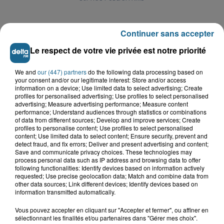
Continuer sans accepter
Le respect de votre vie privée est notre priorité
LE TOP DE L'ACTU
We and
our (447) partners
do the following data processing based on
your consent and/or our legitimate interest: Store and/or access
information on a device; Use limited data to select advertising; Create
profiles for personalised advertising; Use profiles to select personalised
advertising; Measure advertising performance; Measure content
performance; Understand audiences through statistics or combinations
of data from different sources; Develop and improve services; Create
profiles to personalise content; Use profiles to select personalised
content; Use limited data to select content; Ensure security, prevent and
detect fraud, and fix errors; Deliver and present advertising and content;
Save and communicate privacy choices. These technologies may
process personal data such as IP address and browsing data to offer
following functionalities: Identify devices based on information actively
requested; Use precise geolocation data; Match and combine data from
other data sources; Link different devices; Identify devices based on
information transmitted automatically.
Saint-Omer : un enfant gravement brûlé
après l'explosion d'un jouet...
Vous pouvez accepter en cliquant sur "Accepter et fermer", ou affiner en
sélectionnant les finalités et/ou partenaires dans "Gérer mes choix".