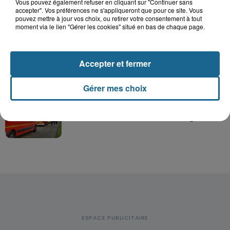
Vous pouvez également refuser en cliquant sur "Continuer sans
Valérie, 46 ans, portée disparue
accepter". Vos préférences ne s'appliqueront que pour ce site. Vous
pouvez mettre à jour vos choix, ou retirer votre consentement à tout
depuis mardi à Dunkerque, sa...
moment via le lien "Gérer les cookies" situé en bas de chaque page.
Hazebrouck : victime d'un accident,
Accepter et fermer
Lucas s'en est allé brutalement...
Gérer mes choix
Violent accident à Cléty : quatre
blessés, deux femmes en urgence...