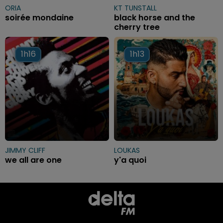
ORIA
KT TUNSTALL
soirée mondaine
black horse and the
cherry tree
1h16
1h16
1h13
1h13
JIMMY CLIFF
LOUKAS
we all are one
y'a quoi