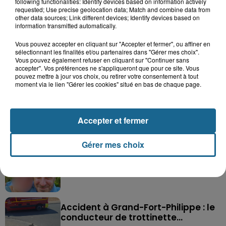
following functionalities: Identify devices based on information actively
requested; Use precise geolocation data; Match and combine data from
other data sources; Link different devices; Identify devices based on
information transmitted automatically.
Vous pouvez accepter en cliquant sur "Accepter et fermer", ou affiner en
sélectionnant les finalités et/ou partenaires dans "Gérer mes choix".
Vous pouvez également refuser en cliquant sur "Continuer sans
accepter". Vos préférences ne s'appliqueront que pour ce site. Vous
pouvez mettre à jour vos choix, ou retirer votre consentement à tout
Saint-Omer : un enfant gravement brûlé
moment via le lien "Gérer les cookies" situé en bas de chaque page.
après l'explosion d'un jouet...
Hazebrouck : victime d'un accident,
Accepter et fermer
Lucas s'en est allé brutalement...
Gérer mes choix
Disparition inquiétante à Cappelle-
la-Grande : Michael, 41 ans...
Accident à Grand-Fort-Philippe : le
conducteur de trottinette...