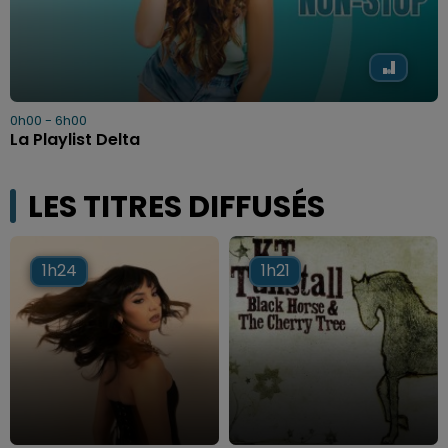
0h00 - 6h00
La Playlist Delta
LES TITRES DIFFUSÉS
1h24
1h24
1h21
1h21