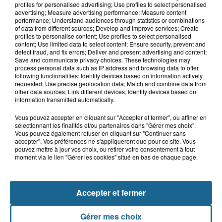
profiles for personalised advertising; Use profiles to select personalised
Tous les samedis et dimanches de 10h00 à 12h00.
advertising; Measure advertising performance; Measure content
performance; Understand audiences through statistics or combinations
of data from different sources; Develop and improve services; Create
Quoi que vous fassiez, laissez vous accompagner par 2
profiles to personalise content; Use profiles to select personalised
heures de bons souvenirs ponctués des bons plans
content; Use limited data to select content; Ensure security, prevent and
estivaux.
detect fraud, and fix errors; Deliver and present advertising and content;
Save and communicate privacy choices. These technologies may
process personal data such as IP address and browsing data to offer
following functionalities: Identify devices based on information actively
requested; Use precise geolocation data; Match and combine data from
CHANGER DE ZONE
other data sources; Link different devices; Identify devices based on
information transmitted automatically.
Vous pouvez accepter en cliquant sur "Accepter et fermer", ou affiner en
sélectionnant les finalités et/ou partenaires dans "Gérer mes choix".
Vous pouvez également refuser en cliquant sur "Continuer sans
accepter". Vos préférences ne s'appliqueront que pour ce site. Vous
pouvez mettre à jour vos choix, ou retirer votre consentement à tout
moment via le lien "Gérer les cookies" situé en bas de chaque page.
INFOS
SPORTS
DELTA FM
DELTA+
WEBRADIOS
PODCASTS
Accepter et fermer
AGENDA
PUB
Gérer mes choix