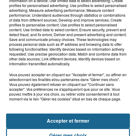
information on a device; Use limited data to select advertising; Create
Saint-Omer : un enfant gravement brûlé
profiles for personalised advertising; Use profiles to select personalised
advertising; Measure advertising performance; Measure content
après l'explosion d'un jouet...
performance; Understand audiences through statistics or combinations
of data from different sources; Develop and improve services; Create
profiles to personalise content; Use profiles to select personalised
Hazebrouck : victime d'un accident,
content; Use limited data to select content; Ensure security, prevent and
Lucas s'en est allé brutalement...
detect fraud, and fix errors; Deliver and present advertising and content;
Save and communicate privacy choices. These technologies may
process personal data such as IP address and browsing data to offer
following functionalities: Identify devices based on information actively
requested; Use precise geolocation data; Match and combine data from
Disparition inquiétante à Cappelle-
other data sources; Link different devices; Identify devices based on
la-Grande : Michael, 41 ans...
information transmitted automatically.
Vous pouvez accepter en cliquant sur "Accepter et fermer", ou affiner en
sélectionnant les finalités et/ou partenaires dans "Gérer mes choix".
Accident à Grand-Fort-Philippe : le
Vous pouvez également refuser en cliquant sur "Continuer sans
accepter". Vos préférences ne s'appliqueront que pour ce site. Vous
conducteur de trottinette...
pouvez mettre à jour vos choix, ou retirer votre consentement à tout
moment via le lien "Gérer les cookies" situé en bas de chaque page.
Accepter et fermer
Gérer mes choix