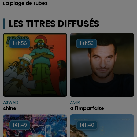
La plage de tubes
LES TITRES DIFFUSÉS
14h56
14h56
14h53
14h53
ASWAD
AMIR
shine
a l'imparfaite
14h49
14h49
14h40
14h40