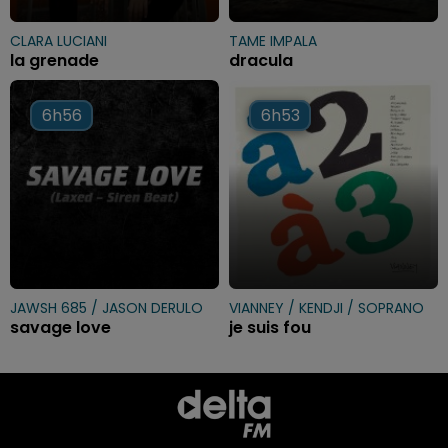
CLARA LUCIANI
TAME IMPALA
la grenade
dracula
6h56
6h56
6h53
6h53
JAWSH 685 / JASON DERULO
VIANNEY / KENDJI / SOPRANO
savage love
je suis fou