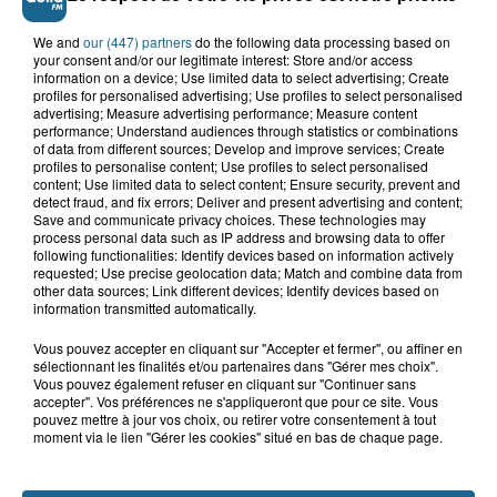
We and
our (447) partners
do the following data processing based on
your consent and/or our legitimate interest: Store and/or access
information on a device; Use limited data to select advertising; Create
profiles for personalised advertising; Use profiles to select personalised
advertising; Measure advertising performance; Measure content
performance; Understand audiences through statistics or combinations
of data from different sources; Develop and improve services; Create
profiles to personalise content; Use profiles to select personalised
content; Use limited data to select content; Ensure security, prevent and
detect fraud, and fix errors; Deliver and present advertising and content;
Save and communicate privacy choices. These technologies may
Saint-Omer : un enfant gravement brûlé
process personal data such as IP address and browsing data to offer
après l'explosion d'un jouet...
following functionalities: Identify devices based on information actively
requested; Use precise geolocation data; Match and combine data from
other data sources; Link different devices; Identify devices based on
Valérie, 46 ans, portée disparue
information transmitted automatically.
depuis mardi à Dunkerque, sa...
Vous pouvez accepter en cliquant sur "Accepter et fermer", ou affiner en
sélectionnant les finalités et/ou partenaires dans "Gérer mes choix".
Vous pouvez également refuser en cliquant sur "Continuer sans
accepter". Vos préférences ne s'appliqueront que pour ce site. Vous
Hazebrouck : victime d'un accident,
pouvez mettre à jour vos choix, ou retirer votre consentement à tout
Lucas s'en est allé brutalement...
moment via le lien "Gérer les cookies" situé en bas de chaque page.