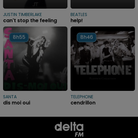
JUSTIN TIMBERLAKE
BEATLES
can't stop the feeling
help!
8h55
8h55
8h46
8h46
SANTA
TELEPHONE
dis moi oui
cendrillon