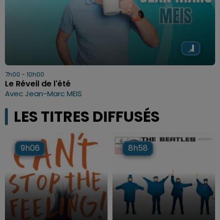
7h00 - 10h00
Le Réveil de l'été
Avec Jean-Marc MEIS
LES TITRES DIFFUSÉS
9h06
9h06
8h58
8h58