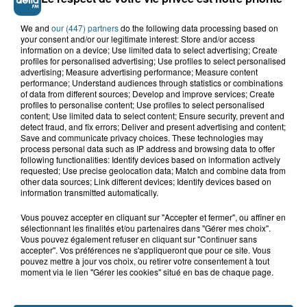
We and
our (447) partners
do the following data processing based on
your consent and/or our legitimate interest: Store and/or access
information on a device; Use limited data to select advertising; Create
profiles for personalised advertising; Use profiles to select personalised
advertising; Measure advertising performance; Measure content
performance; Understand audiences through statistics or combinations
of data from different sources; Develop and improve services; Create
profiles to personalise content; Use profiles to select personalised
content; Use limited data to select content; Ensure security, prevent and
Saint-Omer : un enfant gravement brûlé
detect fraud, and fix errors; Deliver and present advertising and content;
Save and communicate privacy choices. These technologies may
après l'explosion d'un jouet...
process personal data such as IP address and browsing data to offer
following functionalities: Identify devices based on information actively
requested; Use precise geolocation data; Match and combine data from
Hazebrouck : victime d'un accident,
other data sources; Link different devices; Identify devices based on
Lucas s'en est allé brutalement...
information transmitted automatically.
Vous pouvez accepter en cliquant sur "Accepter et fermer", ou affiner en
sélectionnant les finalités et/ou partenaires dans "Gérer mes choix".
Valérie, 46 ans, portée disparue
Vous pouvez également refuser en cliquant sur "Continuer sans
accepter". Vos préférences ne s'appliqueront que pour ce site. Vous
depuis mardi à Dunkerque, sa...
pouvez mettre à jour vos choix, ou retirer votre consentement à tout
moment via le lien "Gérer les cookies" situé en bas de chaque page.
Disparition inquiétante à Cappelle-