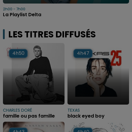
2h00 - 7h00
La Playlist Delta
LES TITRES DIFFUSÉS
4h50
4h50
4h47
4h47
CHARLES DORÉ
TEXAS
famille ou pas famille
black eyed boy
4h43
4h43
4h40
4h40