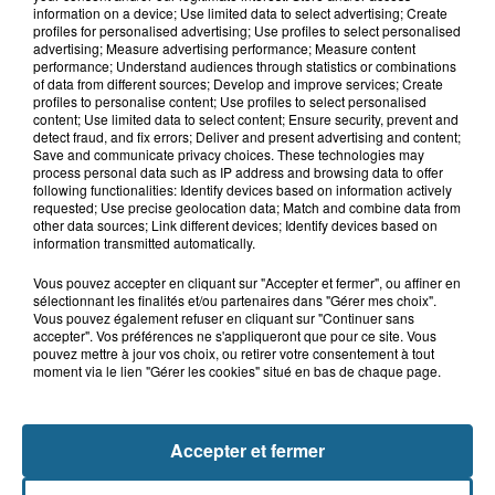
information on a device; Use limited data to select advertising; Create
profiles for personalised advertising; Use profiles to select personalised
advertising; Measure advertising performance; Measure content
performance; Understand audiences through statistics or combinations
Saint-Omer : un enfant gravement brûlé
of data from different sources; Develop and improve services; Create
après l'explosion d'un jouet...
profiles to personalise content; Use profiles to select personalised
content; Use limited data to select content; Ensure security, prevent and
detect fraud, and fix errors; Deliver and present advertising and content;
Hazebrouck : victime d'un accident,
Save and communicate privacy choices. These technologies may
Lucas s'en est allé brutalement...
process personal data such as IP address and browsing data to offer
following functionalities: Identify devices based on information actively
requested; Use precise geolocation data; Match and combine data from
other data sources; Link different devices; Identify devices based on
information transmitted automatically.
Valérie, 46 ans, portée disparue
depuis mardi à Dunkerque, sa...
Vous pouvez accepter en cliquant sur "Accepter et fermer", ou affiner en
sélectionnant les finalités et/ou partenaires dans "Gérer mes choix".
Vous pouvez également refuser en cliquant sur "Continuer sans
accepter". Vos préférences ne s'appliqueront que pour ce site. Vous
Disparition inquiétante à Cappelle-
pouvez mettre à jour vos choix, ou retirer votre consentement à tout
moment via le lien "Gérer les cookies" situé en bas de chaque page.
la-Grande : Michael, 41 ans...
Accepter et fermer