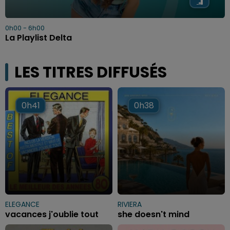
0h00 - 6h00
La Playlist Delta
LES TITRES DIFFUSÉS
0h41
0h41
0h38
0h38
ELEGANCE
RIVIERA
vacances j'oublie tout
she doesn't mind