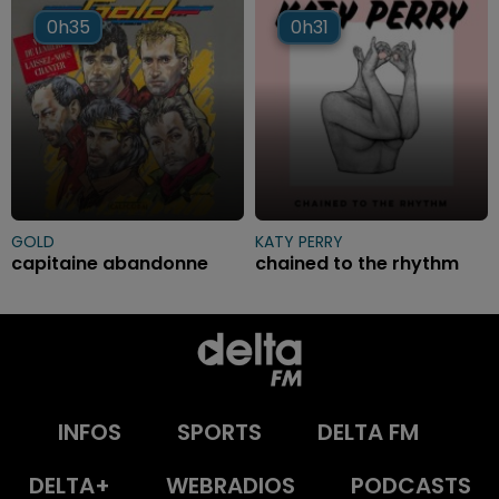
0h35
0h35
0h31
0h31
GOLD
KATY PERRY
capitaine abandonne
chained to the rhythm
INFOS
SPORTS
DELTA FM
DELTA+
WEBRADIOS
PODCASTS