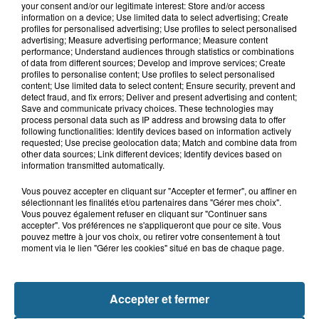
your consent and/or our legitimate interest: Store and/or access
information on a device; Use limited data to select advertising; Create
profiles for personalised advertising; Use profiles to select personalised
advertising; Measure advertising performance; Measure content
performance; Understand audiences through statistics or combinations
of data from different sources; Develop and improve services; Create
Dunkerque : trois femmes mortes au large de
profiles to personalise content; Use profiles to select personalised
la digue du Braek
content; Use limited data to select content; Ensure security, prevent and
detect fraud, and fix errors; Deliver and present advertising and content;
Save and communicate privacy choices. These technologies may
Hazebrouck : victime d'un accident,
process personal data such as IP address and browsing data to offer
Lucas s'en est allé brutalement...
following functionalities: Identify devices based on information actively
requested; Use precise geolocation data; Match and combine data from
other data sources; Link different devices; Identify devices based on
information transmitted automatically.
Disparition inquiétante à Cappelle-
Vous pouvez accepter en cliquant sur "Accepter et fermer", ou affiner en
la-Grande : Michael, 41 ans...
sélectionnant les finalités et/ou partenaires dans "Gérer mes choix".
Vous pouvez également refuser en cliquant sur "Continuer sans
accepter". Vos préférences ne s'appliqueront que pour ce site. Vous
pouvez mettre à jour vos choix, ou retirer votre consentement à tout
moment via le lien "Gérer les cookies" situé en bas de chaque page.
Accident à Grand-Fort-Philippe : le
conducteur de trottinette...
Accepter et fermer