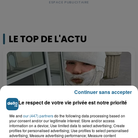
LE TOP DE L'ACTU
Continuer sans accepter
Le respect de votre vie privée est notre priorité
We and
our (447) partners
do the following data processing based on
your consent and/or our legitimate interest: Store and/or access
Saint-Omer : un enfant gravement brûlé
information on a device; Use limited data to select advertising; Create
profiles for personalised advertising; Use profiles to select personalised
après l'explosion d'un jouet...
advertising; Measure advertising performance; Measure content