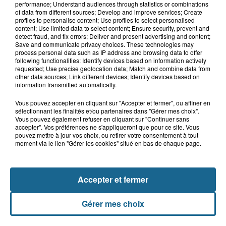
performance; Understand audiences through statistics or combinations
of data from different sources; Develop and improve services; Create
Hazebrouck : victime d'un accident,
profiles to personalise content; Use profiles to select personalised
Lucas s'en est allé brutalement...
content; Use limited data to select content; Ensure security, prevent and
detect fraud, and fix errors; Deliver and present advertising and content;
Save and communicate privacy choices. These technologies may
process personal data such as IP address and browsing data to offer
following functionalities: Identify devices based on information actively
Valérie, 46 ans, portée disparue
requested; Use precise geolocation data; Match and combine data from
depuis mardi à Dunkerque, sa...
other data sources; Link different devices; Identify devices based on
information transmitted automatically.
Vous pouvez accepter en cliquant sur "Accepter et fermer", ou affiner en
Disparition inquiétante à Cappelle-
sélectionnant les finalités et/ou partenaires dans "Gérer mes choix".
la-Grande : Michael, 41 ans...
Vous pouvez également refuser en cliquant sur "Continuer sans
accepter". Vos préférences ne s'appliqueront que pour ce site. Vous
pouvez mettre à jour vos choix, ou retirer votre consentement à tout
moment via le lien "Gérer les cookies" situé en bas de chaque page.
Accepter et fermer
Gérer mes choix