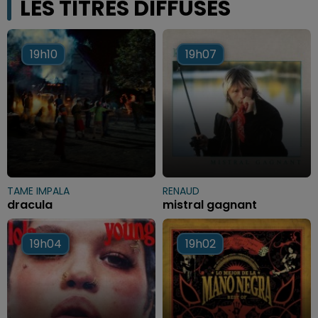
LES TITRES DIFFUSÉS
19h10
19h10
19h07
19h07
TAME IMPALA
RENAUD
dracula
mistral gagnant
19h04
19h04
19h02
19h02