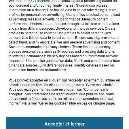
We and
our (447) partners
do the following data processing based on
your consent and/or our legitimate interest: Store and/or access
information on a device; Use limited data to select advertising; Create
profiles for personalised advertising; Use profiles to select personalised
advertising; Measure advertising performance; Measure content
performance; Understand audiences through statistics or combinations
of data from different sources; Develop and improve services; Create
Saint-Omer : un enfant gravement brûlé
profiles to personalise content; Use profiles to select personalised
content; Use limited data to select content; Ensure security, prevent and
après l'explosion d'un jouet...
detect fraud, and fix errors; Deliver and present advertising and content;
Save and communicate privacy choices. These technologies may
process personal data such as IP address and browsing data to offer
Hazebrouck : victime d'un accident,
following functionalities: Identify devices based on information actively
Lucas s'en est allé brutalement...
requested; Use precise geolocation data; Match and combine data from
other data sources; Link different devices; Identify devices based on
information transmitted automatically.
Valérie, 46 ans, portée disparue
Vous pouvez accepter en cliquant sur "Accepter et fermer", ou affiner en
sélectionnant les finalités et/ou partenaires dans "Gérer mes choix".
depuis mardi à Dunkerque, sa...
Vous pouvez également refuser en cliquant sur "Continuer sans
accepter". Vos préférences ne s'appliqueront que pour ce site. Vous
pouvez mettre à jour vos choix, ou retirer votre consentement à tout
moment via le lien "Gérer les cookies" situé en bas de chaque page.
Disparition inquiétante à Cappelle-
la-Grande : Michael, 41 ans...
Accepter et fermer