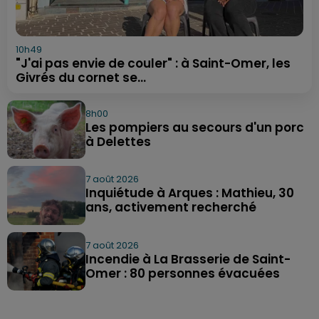
10h49
"J'ai pas envie de couler" : à Saint-Omer, les
Givrés du cornet se...
8h00
Les pompiers au secours d'un porc
à Delettes
7 août 2026
Inquiétude à Arques : Mathieu, 30
ans, activement recherché
7 août 2026
Incendie à La Brasserie de Saint-
Omer : 80 personnes évacuées