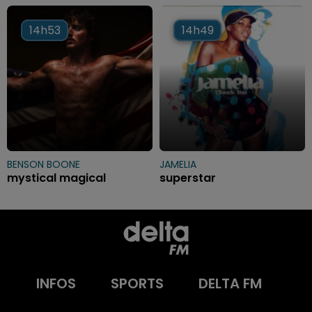
14h53
14h53
14h49
14h49
BENSON BOONE
JAMELIA
mystical magical
superstar
INFOS
SPORTS
DELTA FM