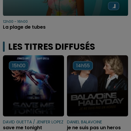
12h00 - 16h00
La plage de tubes
LES TITRES DIFFUSÉS
15h00
15h00
14h55
14h55
DAVID GUETTA / JENIFER LOPEZ
DANIEL BALAVOINE
save me tonight
je ne suis pas un heros