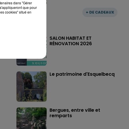
rtenaires dans "Gérer
s'appliqueront que pour
les cookies" situé en
+ DE CADEAUX
SALON HABITAT ET
RÉNOVATION 2026
Le patrimoine d'Esquelbecq
Bergues, entre ville et
remparts