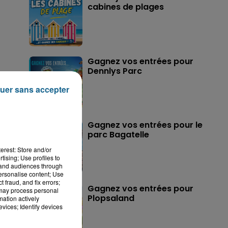
cabines de plages
Gagnez vos entrées pour
Dennlys Parc
uer sans accepter
Gagnez vos entrées pour le
parc Bagatelle
erest: Store and/or
tising; Use profiles to
tand audiences through
personalise content; Use
 fraud, and fix errors;
Gagnez vos entrées pour
 may process personal
Plopsaland
mation actively
vices; Identify devices