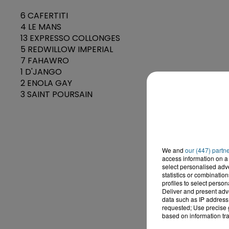
6 CAFERTITI
4 LE MANS
13 EXPRESSO COLLONGES
5 REDWILLOW IMPERIAL
7 FAHAWRO
1 D'JANGO
2 ENOLA GAY
3 SAINT POURSAIN
We and
our (447) partn
access information on a 
select personalised ad
statistics or combinatio
profiles to select person
Deliver and present adv
data such as IP address 
requested; Use precise g
based on information tra