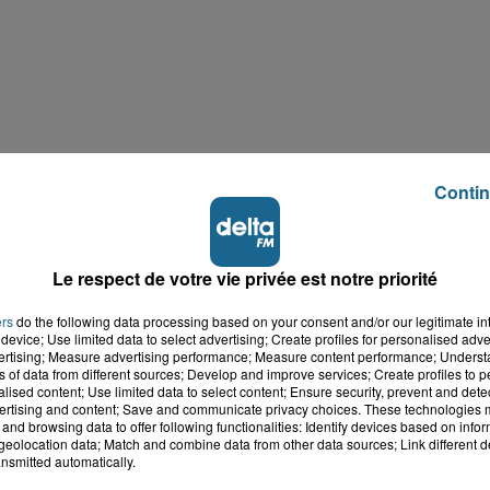
Contin
Le respect de votre vie privée est notre priorité
ers
do the following data processing based on your consent and/or our legitimate int
device; Use limited data to select advertising; Create profiles for personalised adver
vertising; Measure advertising performance; Measure content performance; Unders
ns of data from different sources; Develop and improve services; Create profiles to 
alised content; Use limited data to select content; Ensure security, prevent and detect
ertising and content; Save and communicate privacy choices. These technologies
and browsing data to offer following functionalities: Identify devices based on infor
eolocation data; Match and combine data from other data sources; Link different de
nsmitted automatically.