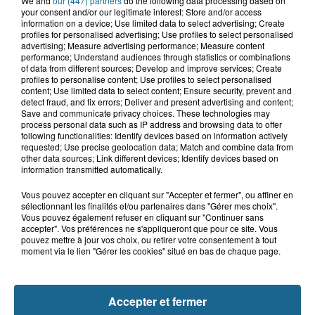
We and
our (447) partners
do the following data processing based on
your consent and/or our legitimate interest: Store and/or access
6 août 2026
information on a device; Use limited data to select advertising; Create
Blendecques : le jeune garçon de 12
profiles for personalised advertising; Use profiles to select personalised
ans qui s'était noyé est...
advertising; Measure advertising performance; Measure content
performance; Understand audiences through statistics or combinations
of data from different sources; Develop and improve services; Create
profiles to personalise content; Use profiles to select personalised
content; Use limited data to select content; Ensure security, prevent and
detect fraud, and fix errors; Deliver and present advertising and content;
Save and communicate privacy choices. These technologies may
process personal data such as IP address and browsing data to offer
following functionalities: Identify devices based on information actively
requested; Use precise geolocation data; Match and combine data from
A GAGNER
other data sources; Link different devices; Identify devices based on
information transmitted automatically.
Vous pouvez accepter en cliquant sur "Accepter et fermer", ou affiner en
sélectionnant les finalités et/ou partenaires dans "Gérer mes choix".
Vous pouvez également refuser en cliquant sur "Continuer sans
accepter". Vos préférences ne s'appliqueront que pour ce site. Vous
pouvez mettre à jour vos choix, ou retirer votre consentement à tout
moment via le lien "Gérer les cookies" situé en bas de chaque page.
Accepter et fermer