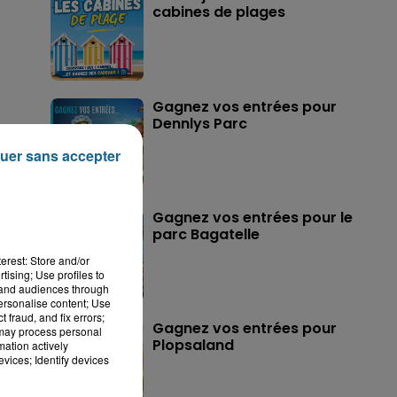
cabines de plages
Gagnez vos entrées pour
Dennlys Parc
uer sans accepter
Gagnez vos entrées pour le
parc Bagatelle
erest: Store and/or
tising; Use profiles to
tand audiences through
personalise content; Use
 fraud, and fix errors;
Gagnez vos entrées pour
 may process personal
Plopsaland
mation actively
vices; Identify devices