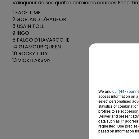
Vainqueur de ses quatre dernières courses Face Time
1 FACE TIME
2 GOELAND D'HAUFOR
8 USAIN TOLL
9 INGO
6 FALCO D'HAVAROCHE
14 GLAMOUR QUEEN
10 ROCKY TILLY
13 VICKI LAKSMY
We and
our (447) partn
access information on a 
select personalised ad
statistics or combinatio
profiles to select person
Deliver and present adv
data such as IP address 
requested; Use precise g
based on information tra