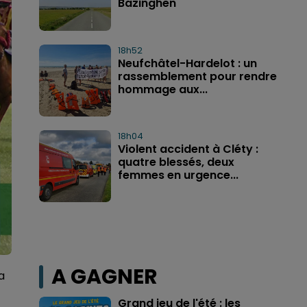
Bazinghen
18h52
Neufchâtel-Hardelot : un
rassemblement pour rendre
hommage aux...
18h04
Violent accident à Cléty :
quatre blessés, deux
femmes en urgence...
A GAGNER
a
Grand jeu de l'été : les