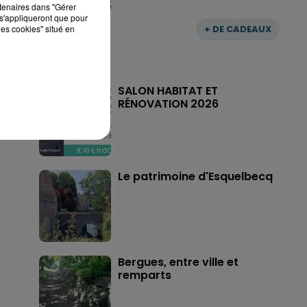
rtenaires dans "Gérer
s'appliqueront que pour
les cookies" situé en
+ DE CADEAUX
SALON HABITAT ET
RÉNOVATION 2026
Le patrimoine d'Esquelbecq
Bergues, entre ville et
remparts