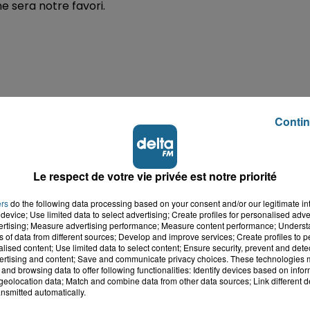
 sera notre favori.
Contin
Le respect de votre vie privée est notre priorité
ers
do the following data processing based on your consent and/or our legitimate int
device; Use limited data to select advertising; Create profiles for personalised adver
vertising; Measure advertising performance; Measure content performance; Unders
ns of data from different sources; Develop and improve services; Create profiles to 
alised content; Use limited data to select content; Ensure security, prevent and detect
ertising and content; Save and communicate privacy choices. These technologies
and browsing data to offer following functionalities: Identify devices based on infor
eolocation data; Match and combine data from other data sources; Link different de
nsmitted automatically.